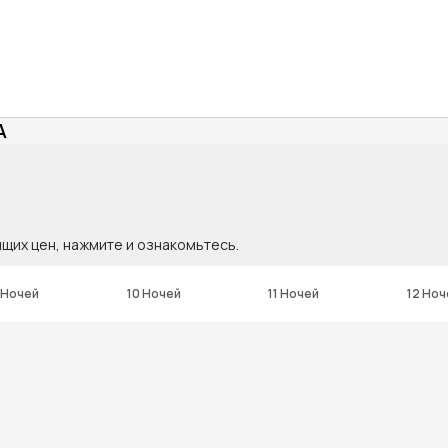
A
ящих цен, нажмите и ознакомьтесь.
 Ночей
10 Ночей
11 Ночей
12 Ноч