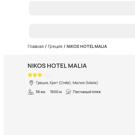
/
/
Главная
Греция
NIKOS HOTEL MALIA
NIKOS HOTEL MALIA
Греция, Крит (Crete), Малия (Malia)
36 км
1500 м
Песчаный пляж