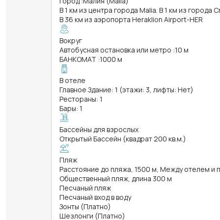
Город
:
Малия (Malia)
В 1 км из центра города Malia. В 1 км из города C
В 36 км из аэропорта Heraklion Airport-HER
Вокруг
Автобусная остановка или метро
:
10 м
БАНКОМАТ
:
1000 м
В отеле
Главное Здание: 1 (этажи: 3, лифты: Нет)
Рестораны: 1
Бары: 1
Бассейны для взрослых
Открытый Бассейн (квадрат 200 кв.м.)
Пляж
Расстояние до пляжа, 1500 м, Между отелем и
Общественный пляж, длина 300 м
Песчаный пляж
Песчаный вход в воду
Зонты (Платно)
Шезлонги (Платно)