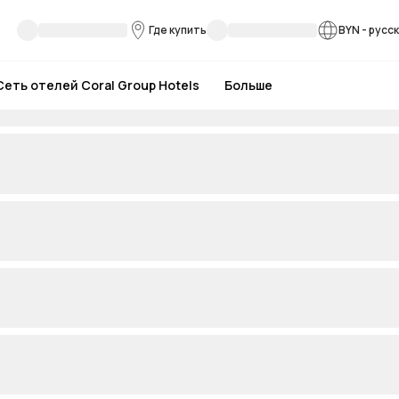
Где купить
BYN
-
русс
Сеть отелей Coral Group Hotels
Больше