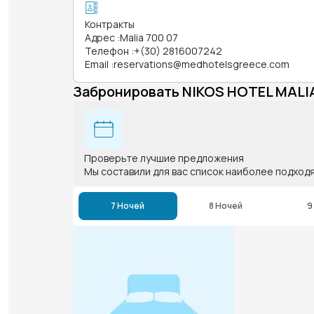
Контракты
Адрес
:
Malia 700 07
Телефон
:
+(30) 2816007242
Email
:
reservations@medhotelsgreece.com
Забронировать NIKOS HOTEL MALI
Проверьте лучшие предложения
Мы составили для вас список наиболее подход
7 Ночей
8 Ночей
9