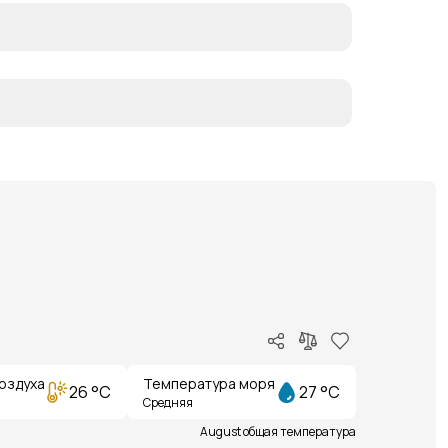
оздуха
Температура моря
26 °C
27 °C
Средняя
August общая температура