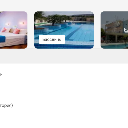
Бассейны
ки
итория)