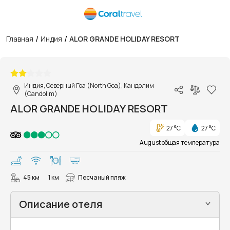
/
/
Главная
Индия
ALOR GRANDE HOLIDAY RESORT
1/12
Индия, Северный Гоа (North Goa), Кандолим
(Candolim)
ALOR GRANDE HOLIDAY RESORT
27 °C
27 °C
August общая температура
45 км
1 км
Песчаный пляж
Описание отеля