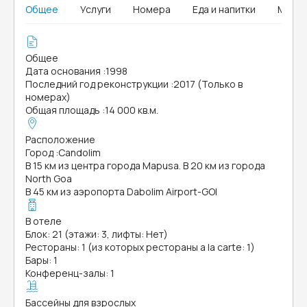
Общее
Услуги
Номера
Еда и напитки
MICE
Общее
Дата основания
:
1998
Последний год реконструкции
:
2017 (Только в
номерах)
Общая площадь
:
14 000 кв.м.
Расположение
Город
:
Candolim
В 15 км из центра города Mapusa. В 20 км из города
North Goa
В 45 км из аэропорта Dabolim Airport-GOI
В отеле
Блок: 21 (этажи: 3, лифты: Нет)
Рестораны: 1 (из которых рестораны a la carte: 1)
Бары: 1
Конференц-залы: 1
Бассейны для взрослых