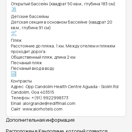
Открытый Бассейн (квадрат 50 кв.м., глубина 183 см)
Детские бассейны
Детская секция в основном бассейне (квадрат 20
кв.м., глубина 91 см)
Пляж
Расстояние до пляжа, 1 км, Между отелем и пляжем
проходит дорога
Общественный пляж, длина 2 км
Песчаный пляж
Песчаный вход в воду
Контракты
Адрес
:
Opp Candolim Health Centre Aguada - Siolim Rd
Candolim, Goa 403515
Телефон
:
+(91) 9922998373
Email
:
alorgrande@rediffmail.com
Сайт
:
www.alorhotels.com
Дополнительная информация
Расположен в Кандолиме, который славится