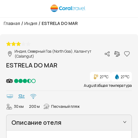
/
/
Главная
Индия
ESTRELA DO MAR
1/16
Индия, Северный Гоа (North Goa), Калангут
(Calangut)
ESTRELA DO MAR
27 °C
27 °C
August общая температура
30 км
200 м
Песчаный пляж
Описание отеля