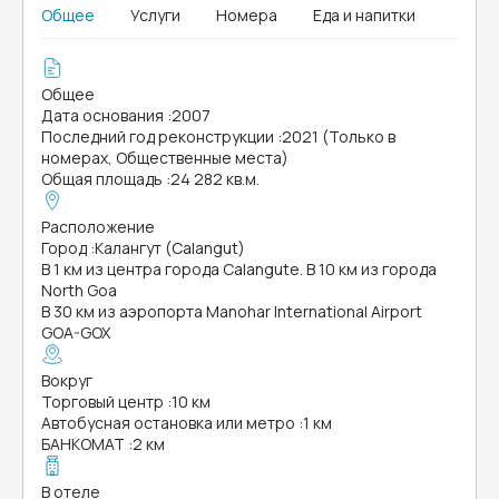
Общее
Услуги
Номера
Еда и напитки
Общее
Дата основания
:
2007
Последний год реконструкции
:
2021 (Только в
номерах, Общественные места)
Общая площадь
:
24 282 кв.м.
Расположение
Город
:
Калангут (Calangut)
В 1 км из центра города Calangute. В 10 км из города
North Goa
В 30 км из аэропорта Manohar International Airport
GOA-GOX
Вокруг
Торговый центр
:
10 км
Автобусная остановка или метро
:
1 км
БАНКОМАТ
:
2 км
В отеле