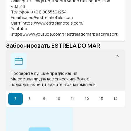
Calangute - Baga Rd, Khobra Vaddo Calangute, Goa
403516
Телефон
:
+(91) 8055501234
Email
:
sales@estrelahotels.com
Сайт
:
https://www.estrelahotels.com/
Youtube
:
https://www.youtube.com/@estreladomarbeachresort
Забронировать ESTRELA DO MAR
Проверьте лучшие предложения
Мы составили для вас список наиболее
подходящих цен, нажмите и ознакомьтесь.
7
8
9
10
11
12
13
14