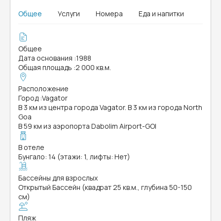
Общее
Услуги
Номера
Еда и напитки
Общее
Дата основания
:
1988
Общая площадь
:
2 000 кв.м.
Расположение
Город
:
Vagator
В 3 км из центра города Vagator. В 3 км из города North
Goa
В 59 км из аэропорта Dabolim Airport-GOI
В отеле
Бунгало: 14 (этажи: 1, лифты: Нет)
Бассейны для взрослых
Открытый Бассейн (квадрат 25 кв.м., глубина 50-150
см)
Пляж