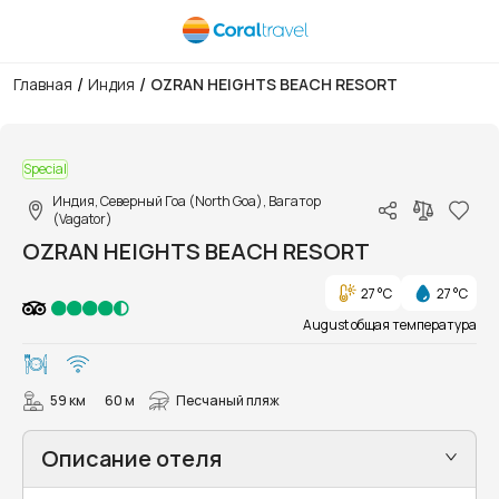
/
/
Главная
Индия
OZRAN HEIGHTS BEACH RESORT
1/10
Special
Индия, Северный Гоа (North Goa), Вагатор
(Vagator)
OZRAN HEIGHTS BEACH RESORT
27 °C
27 °C
August общая температура
59 км
60 м
Песчаный пляж
Описание отеля