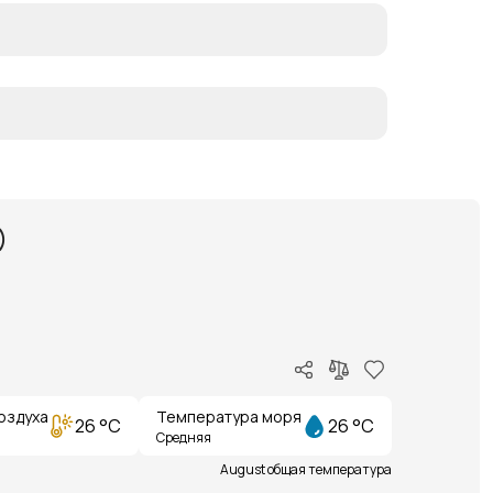
)
оздуха
Температура моря
26 °C
26 °C
Средняя
August общая температура