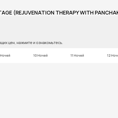
TAGE (REJUVENATION THERAPY WITH PANCHAK
ящих цен, нажмите и ознакомьтесь.
 Ночей
10 Ночей
11 Ночей
12 Ноч