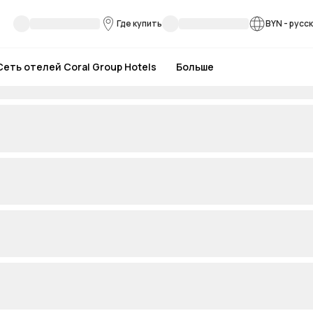
Где купить
BYN
-
русс
Сеть отелей Coral Group Hotels
Больше