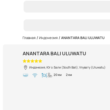
/
/
Главная
Индонезия
ANANTARA BALI ULUWATU
ANANTARA BALI ULUWATU
Индонезия, Юг о. Бали (South Bali), Улувату (Uluwatu)
20 км
2 км