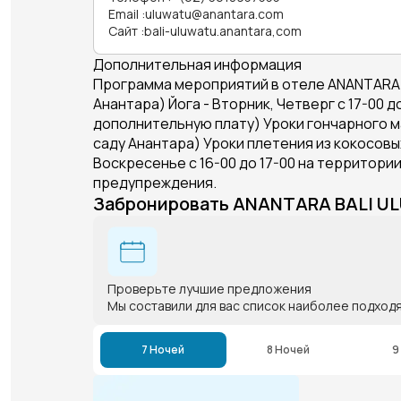
Email
:
uluwatu@anantara.com
Сайт
:
bali-uluwatu.anantara,com
Дополнительная информация
Программа мероприятий в отеле ANANTARA BA
Анантара) Йога - Вторник, Четверг с 17-00 
дополнительную плату) Уроки гончарного маст
саду Анантара) Уроки плетения из кокосовых 
Воскресенье с 16-00 до 17-00 на территор
предупреждения.
Забронировать ANANTARA BALI U
Проверьте лучшие предложения
Мы составили для вас список наиболее подход
7 Ночей
8 Ночей
9