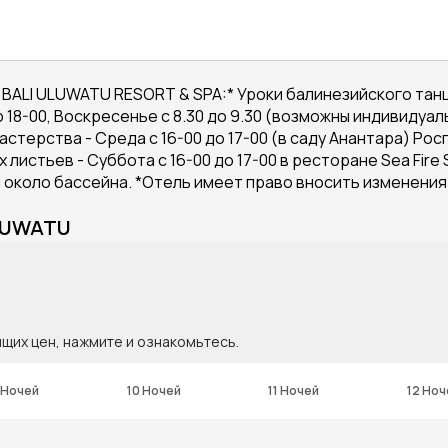
LI ULUWATU RESORT & SPA:* Уроки балинезийского танца 
до 18-00, Воскресенье с 8.30 до 9.30 (возможны индивиду
ерства - Среда с 16-00 до 17-00 (в саду Анантара) Роспис
листьев - Суббота с 16-00 до 17-00 в ресторане Sea Fire 
ии около бассейна. *Отель имеет право вносить изменени
LUWATU
ящих цен, нажмите и ознакомьтесь.
 Ночей
10 Ночей
11 Ночей
12 Ноч