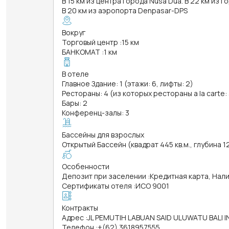
В 15 км из центра города Nusa Dua. В 22 км из г
В 20 км из аэропорта Denpasar-DPS
Вокруг
Торговый центр
:
15 км
БАНКОМАТ
:
1 км
В отеле
Главное Здание: 1 (этажи: 6, лифты: 2)
Рестораны: 4 (из которых рестораны a la carte: 
Бары: 2
Конференц-залы: 3
Бассейны для взрослых
Открытый Бассейн (квадрат 445 кв.м., глубина 1
Особенности
Депозит при заселении
:
Кредитная карта, Нал
Сертификаты отеля
:
ИСО 9001
Контракты
Адрес
:
JL PEMUTIH LABUAN SAID ULUWATU BALI 
Телефон
:
+(62) 3618957555