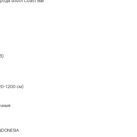
орода South Coast Bali
3)
20-1200 см)
ичные
INDONESIA