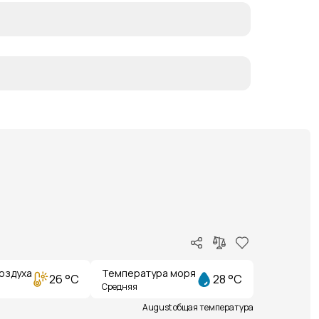
оздуха
Температура моря
26 °C
28 °C
Средняя
August общая температура