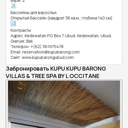
Бары: 2
Бассейны для взрослых
Открытый Бассейн (квадрат 36 кв.м., глубина 140 см)
Контракты
Адрес
:
Kedewatan P.O. Box 7 Ubud, Kedewatan, Ubud,
Gianyar, Bali
Телефон
:
+(62) 361975478
Email
:
reservation@kupubarong.com
Сайт
:
www.kupubarongubud.com
Забронировать KUPU KUPU BARONG
VILLAS & TREE SPA BY L OCCITANE