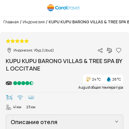
/
/
Главная
Индонезия
KUPU KUPU BARONG VILLAS & TREE SPA 
1/73
Индонезия, Убуд (Ubud)
KUPU KUPU BARONG VILLAS & TREE SPA BY
L OCCITANE
24 °C
28 °C
August общая температура
41 км
23 км
Описание отеля