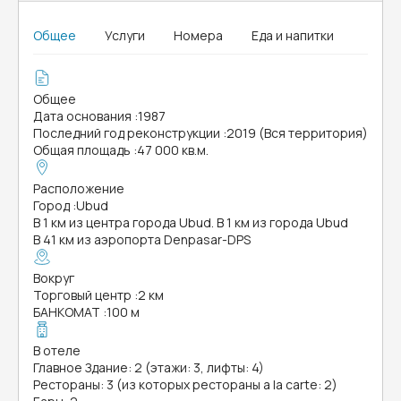
Общее
Услуги
Номера
Еда и напитки
Общее
Дата основания
:
1987
Последний год реконструкции
:
2019 (Вся территория)
Общая площадь
:
47 000 кв.м.
Расположение
Город
:
Ubud
В 1 км из центра города Ubud. В 1 км из города Ubud
В 41 км из аэропорта Denpasar-DPS
Вокруг
Торговый центр
:
2 км
БАНКОМАТ
:
100 м
В отеле
Главное Здание: 2 (этажи: 3, лифты: 4)
Рестораны: 3 (из которых рестораны a la carte: 2)