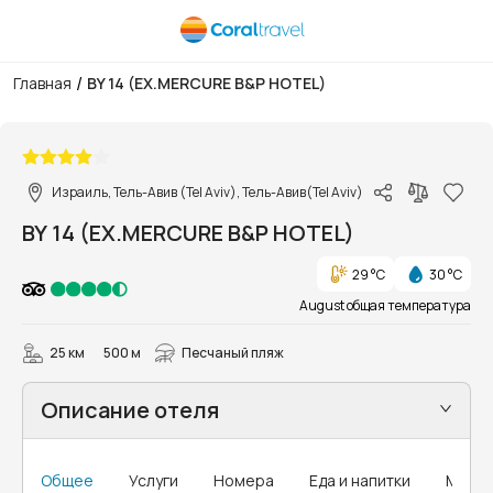
/
Главная
BY 14 (EX.MERCURE B&P HOTEL)
1/12
Израиль, Тель-Авив (Tel Aviv), Тель-Авив(Tel Aviv)
BY 14 (EX.MERCURE B&P HOTEL)
29 °C
30 °C
August общая температура
25 км
500 м
Песчаный пляж
Описание отеля
Общее
Услуги
Номера
Еда и напитки
MICE