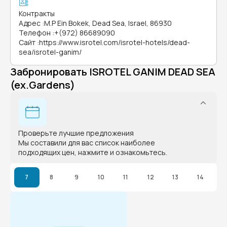
Контракты
Адрес
:
M.P Ein Bokek, Dead Sea, Israel, 86930
Телефон
:
+(972) 86689090
Сайт
:
https://www.isrotel.com/isrotel-hotels/dead-
sea/isrotel-ganim/
Забронировать ISROTEL GANIM DEAD SEA
(ex.Gardens)
Проверьте лучшие предложения
Мы составили для вас список наиболее
подходящих цен, нажмите и ознакомьтесь.
7
8
9
10
11
12
13
14