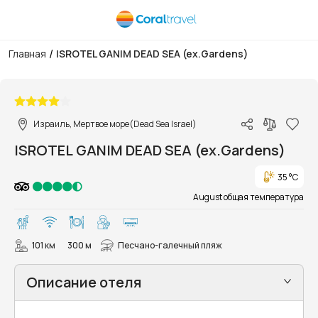
/
Главная
ISROTEL GANIM DEAD SEA (ex.Gardens)
1/15
Израиль, Мертвое море(Dead Sea Israel)
ISROTEL GANIM DEAD SEA (ex.Gardens)
35 °C
August общая температура
101 км
300 м
Песчано-галечный пляж
Описание отеля