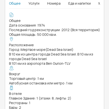
Общее
Услуги
Номера
Еда и напитки
MICE
Общее
Дата основания
:
1974
Последний год реконструкции
:
2012 (Вся территория)
Общая площадь
:
50 000 кв.м.
Расположение
Город
:
Мертвое море(Dead Sea Israel)
В 10 км из центра города Dead Sea Israel. В 10 км из
города Dead Sea Israel
В 101 км из аэропорта Ben Gurion-TLV
Вокруг
Торговый центр
:
1 км
Автобусная остановка или метро
:
1 км
В отеле
Главное Здание: 1 (этажи: 8, лифты: 2)
Рестораны: 1
Бары: 2