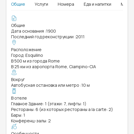
Общие
Услуги
Номера
Еда и напитки
Мыши
Общие
Дата основания
:
1900
Последний год реконструкции
:
2011
Расположение
Город
:
Esquilino
В 500 м из города Rome
В 25 км из аэропорта Rome, Ciampino-CIA
Вокруг
Автобусная остановка или метро
:
10 м
В отеле
Главное Здание: 1 (этажи: 7, лифты: 1)
Рестораны: 6 (из которых рестораны a la carte: 2)
Бары: 1
Конференц-залы: 2
Особенности