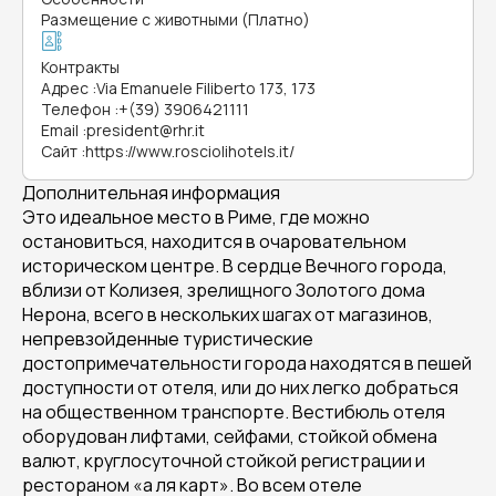
Размещение с животными (Платно)
Контракты
Адрес
:
Via Emanuele Filiberto 173, 173
Телефон
:
+(39) 3906421111
Email
:
president@rhr.it
Сайт
:
https://www.rosciolihotels.it/
Дополнительная информация
Это идеальное место в Риме, где можно
остановиться, находится в очаровательном
историческом центре. В сердце Вечного города,
вблизи от Колизея, зрелищного Золотого дома
Нерона, всего в нескольких шагах от магазинов,
непревзойденные туристические
достопримечательности города находятся в пешей
доступности от отеля, или до них легко добраться
на общественном транспорте. Вестибюль отеля
оборудован лифтами, сейфами, стойкой обмена
валют, круглосуточной стойкой регистрации и
рестораном «а ля карт». Во всем отеле