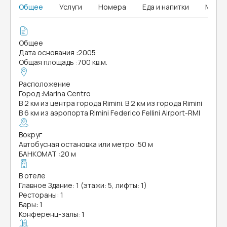
Общее
Услуги
Номера
Еда и напитки
MICE
Общее
Дата основания
:
2005
Общая площадь
:
700 кв.м.
Расположение
Город
:
Marina Centro
В 2 км из центра города Rimini. В 2 км из города Rimini
В 6 км из аэропорта Rimini Federico Fellini Airport-RMI
Вокруг
Автобусная остановка или метро
:
50 м
БАНКОМАТ
:
20 м
В отеле
Главное Здание: 1 (этажи: 5, лифты: 1)
Рестораны: 1
Бары: 1
Конференц-залы: 1