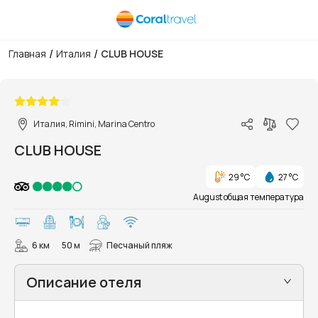
/
/
Главная
Италия
CLUB HOUSE
1/17
Италия, Rimini, Marina Centro
CLUB HOUSE
29 °C
27 °C
August общая температура
6 км
50 м
Песчаный пляж
Описание отеля