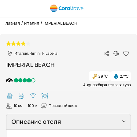
/
/
Главная
Италия
IMPERIAL BEACH
1/16
Италия, Rimini, Rivabella
IMPERIAL BEACH
29 °C
27 °C
August общая температура
10 км
100 м
Песчаный пляж
Описание отеля