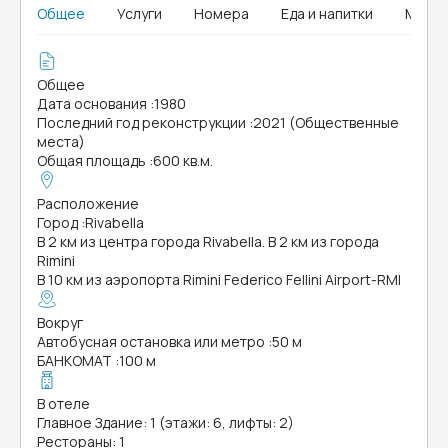
Общее
Услуги
Номера
Еда и напитки
MICE
Общее
Дата основания
:
1980
Последний год реконструкции
:
2021 (Общественные
места)
Общая площадь
:
600 кв.м.
Расположение
Город
:
Rivabella
В 2 км из центра города Rivabella. В 2 км из города
Rimini
В 10 км из аэропорта Rimini Federico Fellini Airport-RMI
Вокруг
Автобусная остановка или метро
:
50 м
БАНКОМАТ
:
100 м
В отеле
Главное Здание: 1 (этажи: 6, лифты: 2)
Рестораны: 1