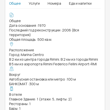
Общее
Услуги
Номера
Еда и напитки
Общее
Дата основания
:
1970
Последний год реконструкции
:
2006 (Вся
территория)
Общая площадь
:
500 кв.м.
Расположение
Город
:
Marina Centro
В 2 км из центра города Rimini. В 2 км из города Rimini
В 5 км из аэропорта Rimini Federico Fellini Airport-RMI
Вокруг
Автобусная остановка или метро
:
100 м
БАНКОМАТ
:
300 м
В отеле
Главное Здание: 1 (этажи: 5, лифты: 2)
Рестораны: 1
Бары: 1