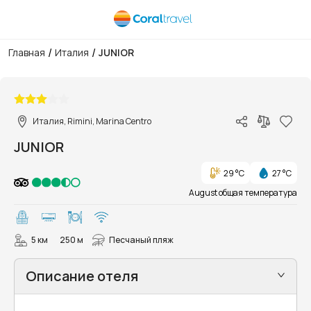
/
/
Главная
Италия
JUNIOR
1/9
Италия, Rimini, Marina Centro
JUNIOR
29 °C
27 °C
August общая температура
5 км
250 м
Песчаный пляж
Описание отеля