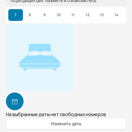
подходящих цен, нажмите и ознакомьтесь.
7
8
9
10
11
12
13
14
На выбранные даты нет свободных номеров
Изменить даты