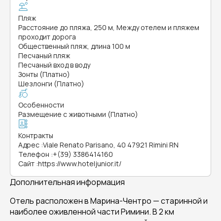
Пляж
Расстояние до пляжа, 250 м, Между отелем и пляжем
проходит дорога
Общественный пляж, длина 100 м
Песчаный пляж
Песчаный вход в воду
Зонты (Платно)
Шезлонги (Платно)
Особенности
Размещение с животными (Платно)
Контракты
Адрес
:
Viale Renato Parisano, 40 47921 Rimini RN
Телефон
:
+(39) 3386414160
Сайт
:
https://www.hoteljunior.it/
Дополнительная информация
Отель расположен в Марина-Чентро — старинной и
наиболее оживленной части Римини. В 2 км