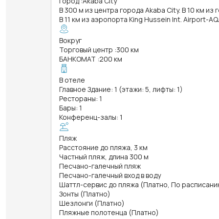
Город
:
Akaba City
В 300 м из центра города Akaba City. В 10 км из
В 11 км из аэропорта King Hussein Int. Airport-AQ
Вокруг
Торговый центр
:
300 км
БАНКОМАТ
:
200 км
В отеле
Главное Здание: 1 (этажи: 5, лифты: 1)
Рестораны: 1
Бары: 1
Конференц-залы: 1
Пляж
Расстояние до пляжа, 3 км
Частный пляж, длина 300 м
Песчано-галечный пляж
Песчано-галечный вход в воду
Шаттл-сервис до пляжа (Платно, По расписанию 
Зонты (Платно)
Шезлонги (Платно)
Пляжные полотенца (Платно)