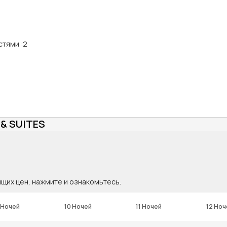
стями
:
2
& SUITES
ящих цен, нажмите и ознакомьтесь.
 Ночей
10 Ночей
11 Ночей
12 Ноч