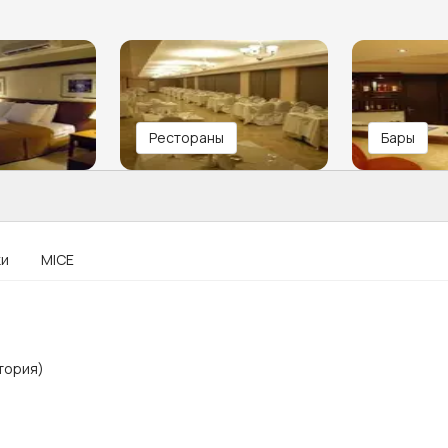
Рестораны
Бары
ки
MICE
тория)