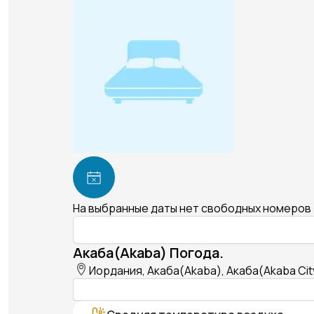
На выбранные даты нет свободных номеров
Акаба(Akaba) Погода.
Иордания, Акаба(Akaba), Акаба(Akaba Cit