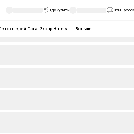
Где купить
BYN
-
русс
Сеть отелей Coral Group Hotels
Больше