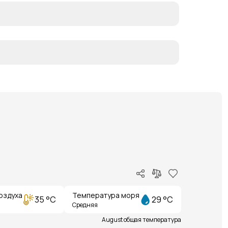
оздуха
Температура моря
35 °C
29 °C
Средняя
August общая температура