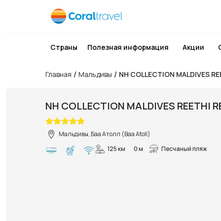
Страны
Полезная информация
Акции
/
/
Главная
Мальдивы
NH COLLECTION MALDIVES RE
NH COLLECTION MALDIVES REETHI 
Мальдивы, Баа Атолл (Baa Atoll)
125 км
0 м
Песчаный пляж