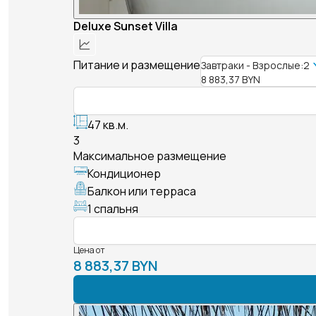
Deluxe Sunset Villa
Питание и размещение
Завтраки - Взрослые:2
8 883,37 BYN
47 кв.м.
3
Максимальное размещение
Кондиционер
Балкон или терраса
1 спальня
Цена от
8 883,37 BYN