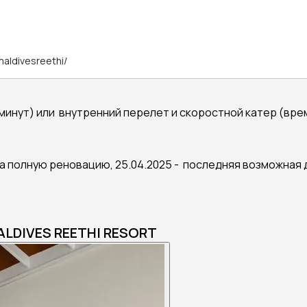
aldivesreethi/
минут) или внутренний перелет и скоростной катер (время
а полную реновацию, 25.04.2025 - последняя возможная 
LDIVES REETHI RESORT