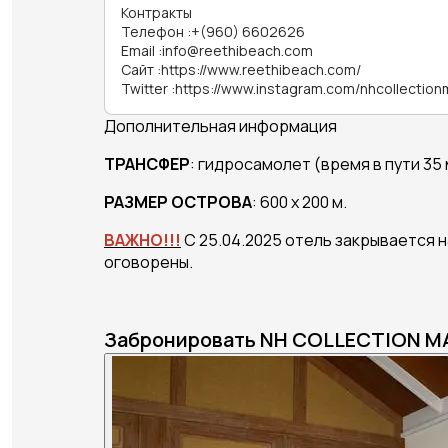
Контракты
Телефон
:
+(960) 6602626
Email
:
info@reethibeach.com
Сайт
:
https://www.reethibeach.com/
Twitter
:
https://www.instagram.com/nhcollectionm
Дополнительная информация
ТРАНСФЕР
: гидросамолет (время в пути 35 
РАЗМЕР ОСТРОВА
: 600 x 200 м.
ВАЖНО!!!
С 25.04.2025 отель закрывается н
оговорены.
Забронировать NH COLLECTION MA