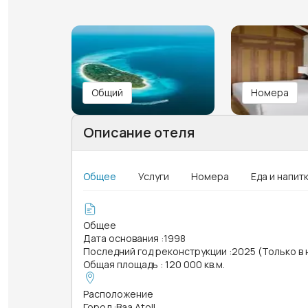
Общий
Номера
Описание отеля
Общее
Услуги
Номера
Еда и напит
Общее
Дата основания
:
1998
Последний год реконструкции
:
2025 (Только в
Общая площадь
:
120 000 кв.м.
Расположение
Город
:
Baa Atoll