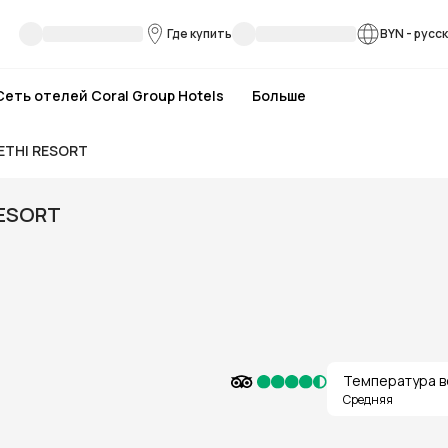
Где купить
BYN
-
русс
Сеть отелей Coral Group Hotels
Больше
ETHI RESORT
RESORT
Температура в
Средняя