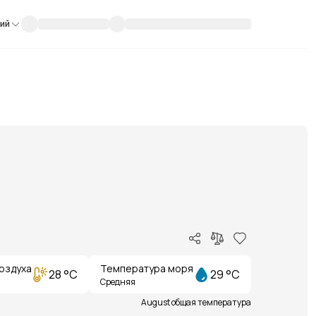
кий
оздуха
Температура моря
28 °C
29 °C
Средняя
August общая температура