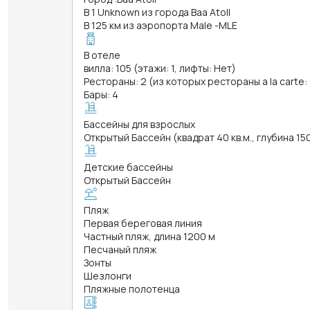
В 1 Unknown из города Baa Atoll
В 125 км из аэропорта Male -MLE
В отеле
вилла: 105 (этажи: 1, лифты: Нет)
Рестораны: 2 (из которых рестораны a la carte: 
Бары: 4
Бассейны для взрослых
Открытый Бассейн (квадрат 40 кв.м., глубина 15
Детские бассейны
Открытый Бассейн
Пляж
Первая береговая линия
Частный пляж, длина 1200 м
Песчаный пляж
Зонты
Шезлонги
Пляжные полотенца