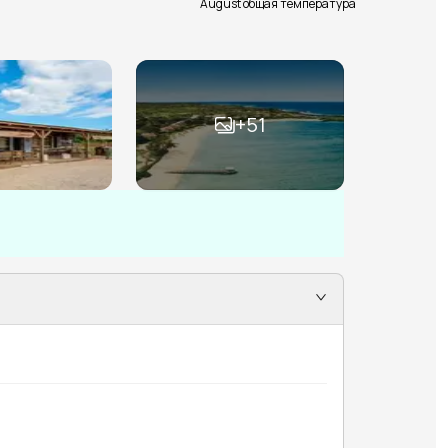
August общая температура
+
51