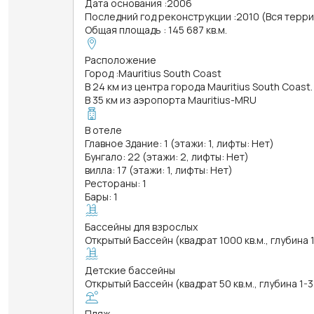
Дата основания
:
2006
Последний год реконструкции
:
2010 (Вся терр
Общая площадь
:
145 687 кв.м.
Расположение
Город
:
Mauritius South Coast
В 24 км из центра города Mauritius South Coast.
В 35 км из аэропорта Mauritius-MRU
В отеле
Главное Здание: 1 (этажи: 1, лифты: Нет)
Бунгало: 22 (этажи: 2, лифты: Нет)
вилла: 17 (этажи: 1, лифты: Нет)
Рестораны: 1
Бары: 1
Бассейны для взрослых
Открытый Бассейн (квадрат 1000 кв.м., глубина 
Детские бассейны
Открытый Бассейн (квадрат 50 кв.м., глубина 1-3
Пляж