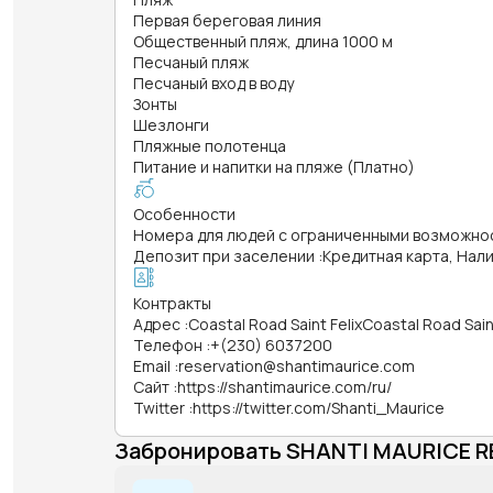
Первая береговая линия
Общественный пляж, длина 1000 м
Песчаный пляж
Песчаный вход в воду
Зонты
Шезлонги
Пляжные полотенца
Питание и напитки на пляже (Платно)
Особенности
Номера для людей с ограниченными возможно
Депозит при заселении
:
Кредитная карта, Нал
Контракты
Адрес
:
Coastal Road Saint FelixCoastal Road Saint
Телефон
:
+(230) 6037200
Email
:
reservation@shantimaurice.com
Сайт
:
https://shantimaurice.com/ru/
Twitter
:
https://twitter.com/Shanti_Maurice
Забронировать SHANTI MAURICE 