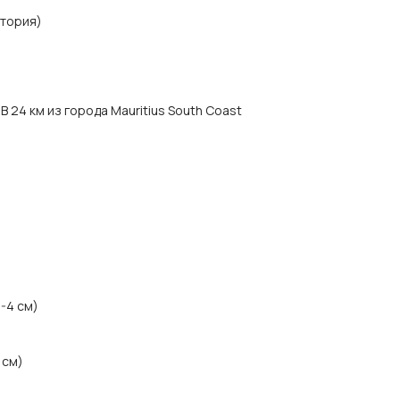
итория)
 В 24 км из города Mauritius South Coast
1-4 см)
 см)