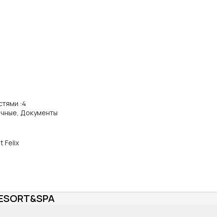
стями
:
4
ичные, Документы
 Felix
RESORT&SPA