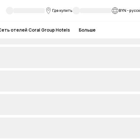
Где купить
BYN
-
русс
Сеть отелей Coral Group Hotels
Больше