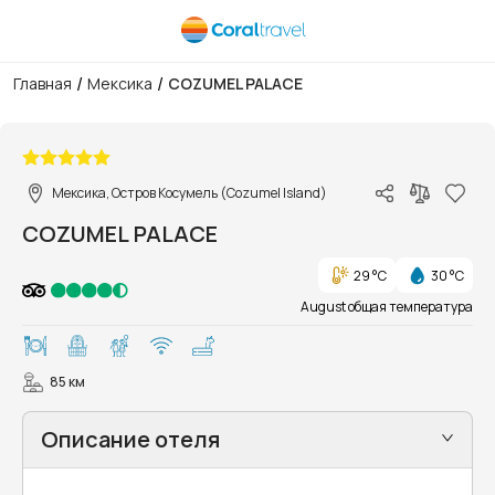
/
/
Главная
Мексика
COZUMEL PALACE
1/28
Мексика, Остров Косумель (Cozumel Island)
COZUMEL PALACE
29 °C
30 °C
August общая температура
85 км
Описание отеля