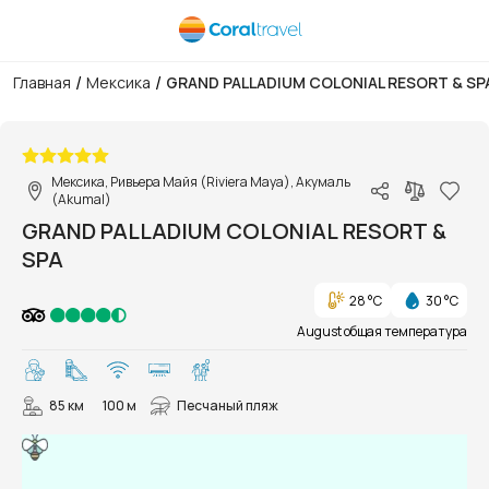
/
/
Главная
Мексика
GRAND PALLADIUM COLONIAL RESORT & SP
1/46
Мексика, Ривьера Майя (Riviera Maya), Акумаль
(Akumal)
GRAND PALLADIUM COLONIAL RESORT &
SPA
28 °C
30 °C
August общая температура
85 км
100 м
Песчаный пляж