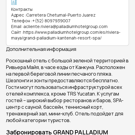
Контракты
Адрес
:
Carretera Chetumal-Puerto Juarez
Телефон
:
+(52) 8097939007
Email
:
acliente.riviera@palladiumhotelgroup.com
Сайт
:
https://www.palladiumhotelgroup.com/es/riviera-
maya/grand-palladium-kantenah-resort-spa/
Дополнительная информация
Роскошный отель с большой зеленой территорией в
Ривьера Майя, в часе езды от Канкуна. Расположен
на первой береговой линии песчаного пляжа.
Шезлонги и зонты предоставляются бесплатно.
Гости могут пользоваться инфраструктурой всех
отелей комплекса, кроме TRS Yucatan. К услугам
гостей – широкий выбор ресторанов и баров, SPA-
центр с сауной, бассейн, теннисный корт,
тренажерный зал, мини-клуб. Отель подойдет для
любой категории туристов.
Забронировать GRAND PALLADIUM