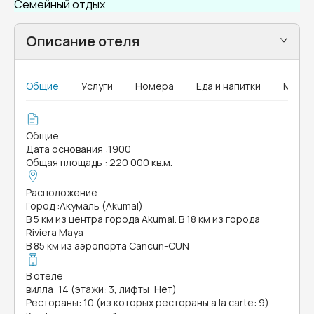
Семейный отдых
Описание отеля
Общие
Услуги
Номера
Еда и напитки
MICE
Общие
Дата основания
:
1900
Общая площадь
:
220 000 кв.м.
Расположение
Город
:
Акумаль (Akumal)
В 5 км из центра города Akumal. В 18 км из города
Riviera Maya
В 85 км из аэропорта Cancun-CUN
В отеле
вилла: 14 (этажи: 3, лифты: Нет)
Рестораны: 10 (из которых рестораны a la carte: 9)