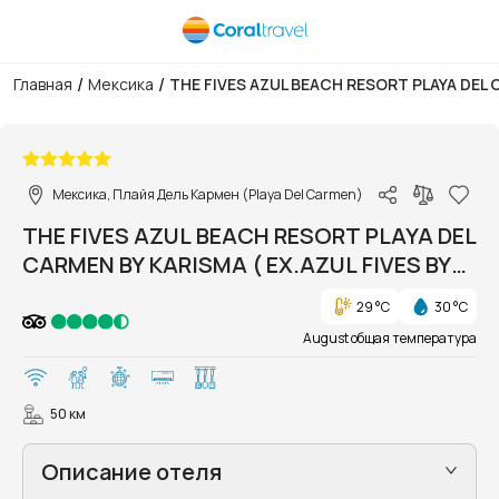
/
/
Главная
Мексика
THE FIVES AZUL BEACH RESORT PLAYA DEL C
1/16
Мексика, Плайя Дель Кармен (Playa Del Carmen)
THE FIVES AZUL BEACH RESORT PLAYA DEL
CARMEN BY KARISMA ( EX.AZUL FIVES BY
KARISMA)
29 °C
30 °C
August общая температура
50 км
Описание отеля