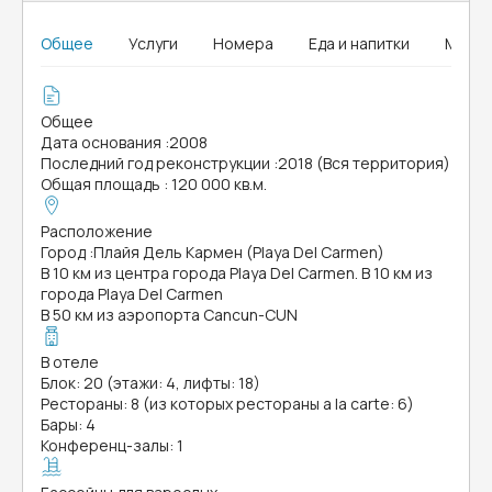
Общее
Услуги
Номера
Еда и напитки
MICE
Общее
Дата основания
:
2008
Последний год реконструкции
:
2018 (Вся территория)
Общая площадь
:
120 000 кв.м.
Расположение
Город
:
Плайя Дель Кармен (Playa Del Carmen)
В 10 км из центра города Playa Del Carmen. В 10 км из
города Playa Del Carmen
В 50 км из аэропорта Cancun-CUN
В отеле
Блок: 20 (этажи: 4, лифты: 18)
Рестораны: 8 (из которых рестораны a la carte: 6)
Бары: 4
Конференц-залы: 1