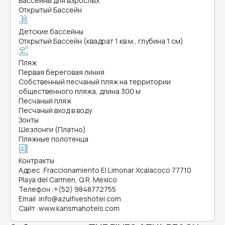
Бассейны для взрослых
Открытый Бассейн
Детские бассейны
Открытый Бассейн (квадрат 1 кв.м., глубина 1 см)
Пляж
Первая береговая линия
Собственный песчаный пляж на территории
общественного пляжа, длина 300 м
Песчаный пляж
Песчаный вход в воду
Зонты
Шезлонги (Платно)
Пляжные полотенца
Контракты
Адрес
:
Fraccionamiento El Limonar Xcalacoco 77710
Playa del Carmen, Q.R. Mexico
Телефон
:
+(52) 9848772755
Email
:
info@azulfiveshotel.com
Сайт
:
www.karismahotels.com