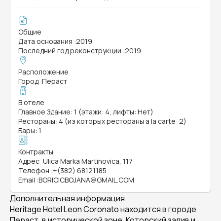
Общие
Дата основания
:
2019
Последний год реконструкции
:
2019
Расположение
Город
:
Пераст
В отеле
Главное Здание: 1 (этажи: 4, лифты: Нет)
Рестораны: 4 (из которых рестораны a la carte: 2)
Бары: 1
Контракты
Адрес
:
Ulica Marka Martinovica, 117
Телефон
:
+(382) 68121185
Email
:
BORICICBOJANA@GMAIL.COM
Дополнительная информация
Heritage Hotel Leon Coronato находится в городе
Пераст, в исторической зоне. Которский залив и