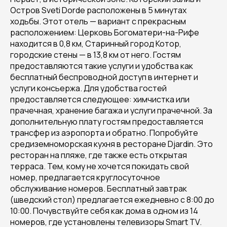
Остров Sveti Dorde расположены в 5 минутах
ходьбы. Этот отель — вариант с прекрасным
расположением: Церковь Богоматери-на-Рифе
находится в 0,8 км, Старинный город Котор,
городские стены — в 13,8 км от него. Гостям
предоставляются такие услуги и удобства как
бесплатный беспроводной доступ в интернет и
услуги консьержа. Для удобства гостей
предоставляется следующее: химчистка или
прачечная, хранение багажа и услуги прачечной. За
дополнительную плату гостям предоставляется
трансфер из аэропорта и обратно. Попробуйте
средиземноморская кухня в ресторане Djardin. Это
ресторан на пляже, где также есть открытая
терраса. Тем, кому не хочется покидать свой
номер, предлагается круглосуточное
обслуживание номеров. Бесплатный завтрак
(шведский стол) предлагается ежедневно с 8:00 до
10:00. Почувствуйте себя как дома в одном из 14
номеров, где установлены телевизоры Smart TV.