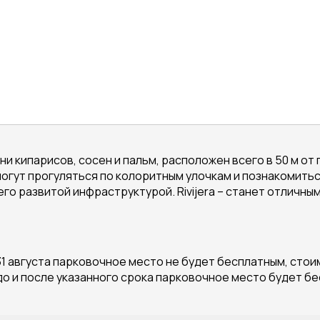
 кипарисов, сосен и пальм, расположен всего в 50 м от п
могут прогуляться по колоритным улочкам и познакомитьс
его развитой инфраструктурой. Rivijera – станет отлич
о 31 августа парковочное место не будет бесплатным, сто
 до и после указанного срока парковочное место будет б