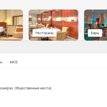
Рестораны
Бары
ки
MICE
 номерах, Общественные места)