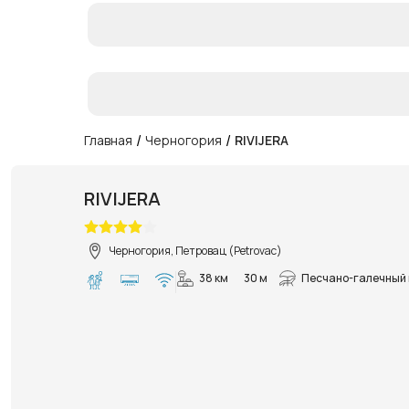
/
/
Главная
Черногория
RIVIJERA
RIVIJERA
Черногория, Петровац (Petrovac)
38 км
30 м
Песчано-галечный