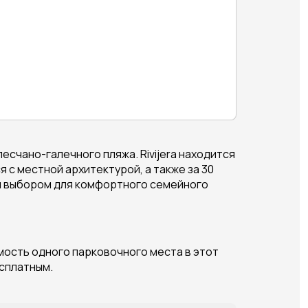
есчано-галечного пляжа. Rivijera находится
я с местной архитектурой, а также за 30
ным выбором для комфортного семейного
имость одного парковочного места в этот
есплатным.