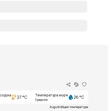
оздуха
Температура моря
27 °C
26 °C
Средняя
August общая температура