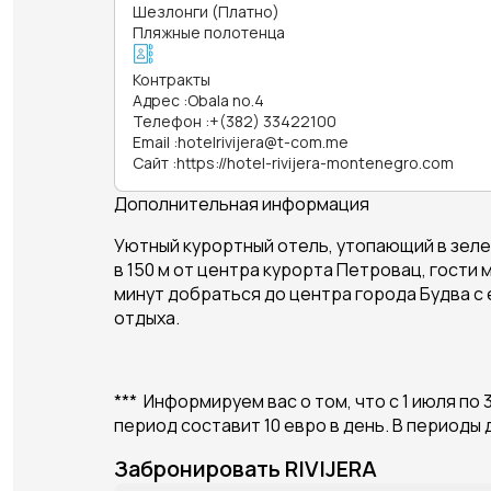
Шезлонги (Платно)
Пляжные полотенца
Контракты
Адрес
:
Obala no.4
Телефон
:
+(382) 33422100
Email
:
hotelrivijera@t-com.me
Сайт
:
https://hotel-rivijera-montenegro.com
Дополнительная информация
Уютный курортный отель, утопающий в зелени
в 150 м от центра курорта Петровац, гости 
минут добраться до центра города Будва с 
отдыха. ​​
*** Информируем вас о том, что с 1 июля п
период составит 10 евро в день. В периоды
Забронировать RIVIJERA