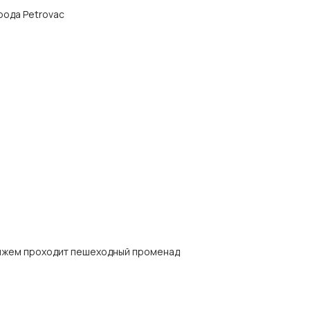
орода Petrovac
пляжем проходит пешеходный променад