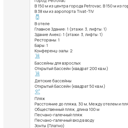
Город
:
Petrovac
В 150 м из центра города Petrovac. В 150 м из г
В 38 км из аэропорта Tivat-TIV
В отеле
Главное Здание: 1 (этажи: 3, лифты: 1)
Здание Анекс: 1 (этажи: 3, лифты: 1)
Рестораны: 1
Бары: 1
Конференц-залы: 2
Бассейны для взрослых
Открытый Бассейн (квадрат 200 кв.м.)
Детские бассейны
Открытый Бассейн (квадрат 50 кв.м.)
Пляж
Расстояние до пляжа, 30 м, Между отелем и 
Общественный пляж, длина 100 м
Песчано-галечный пляж
Песчано-галечный вход в воду
Зонты (Платно)