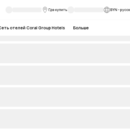
Где купить
BYN
-
русс
Сеть отелей Coral Group Hotels
Больше