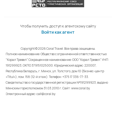
Чтобы получить доступ к агентскому сайту
Войти как агент
Copyright © 2026 Coral Travel. Все права защищены.
Полное наименование: Общество с ограниченной ответственностью
"Корал Тревел". Сокращенное наименование: ООО "Корал Тревел". УНП
191299923, ОКПО 379151025000. Юридический адрес: 220007,
Республика Беларусь, г. Минск, ул. Толстого, дом 10 (бизнес-центр
«Titul»), пом. 158 (12-й этаж). Телефон: +375 17 336-77-33.
Свидетельство о государственной регистрации №191299923, выдано
Минским горисполкомом 31.03.2010 г. Cайт: www.coral.by.
Электронный адрес: call@coral.by