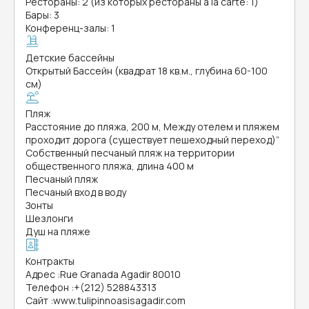
Рестораны: 2 (из которых рестораны a la carte: 1)
Бары: 3
Конференц-залы: 1
Детские бассейны
Открытый Бассейн (квадрат 18 кв.м., глубина 60-100
см)
Пляж
Расстояние до пляжа, 200 м, Между отелем и пляжем
проходит дорога (существует пешеходный переход)”
Собственный песчаный пляж на территории
общественного пляжа, длина 400 м
Песчаный пляж
Песчаный вход в воду
Зонты
Шезлонги
Душ на пляже
Контракты
Адрес
:
Rue Granada Agadir 80010
Телефон
:
+(212) 528843313
Сайт
:
www.tulipinnoasisagadir.com