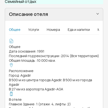
Семейный отдых
Описание отеля
Общее
Услуги
Номера
Еда и напитки
MICE
Общее
Дата основания
:
1991
Последний год реконструкции
:
2014 (Вся территория)
Общая площадь
:
10 000 кв.м.
Расположение
Город
:
Agadir
В 500 м из центра города Agadir. В 500 м из города
Agadir
В 27 км из аэропорта Agadir-AGA
В отеле
Главное Здание: 1 (этажи: 4, лифты: 2)