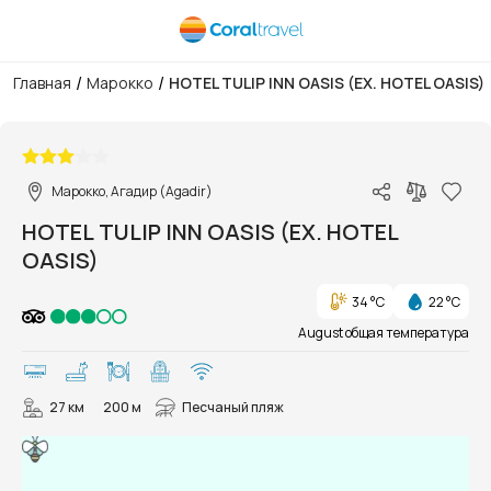
/
/
Главная
Марокко
HOTEL TULIP INN OASIS (EX. HOTEL OASIS)
1/5
Марокко, Агадир (Agadir)
HOTEL TULIP INN OASIS (EX. HOTEL
OASIS)
34 °C
22 °C
August общая температура
27 км
200 м
Песчаный пляж