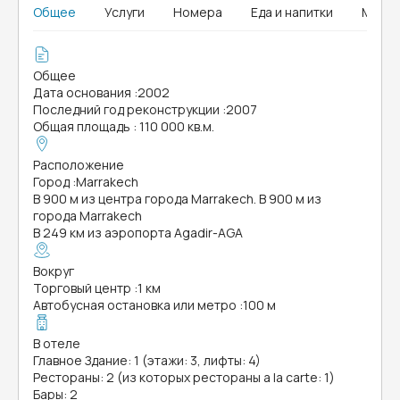
Общее
Услуги
Номера
Еда и напитки
MICE
Общее
Дата основания
:
2002
Последний год реконструкции
:
2007
Общая площадь
:
110 000 кв.м.
Расположение
Город
:
Marrakech
В 900 м из центра города Marrakech. В 900 м из
города Marrakech
В 249 км из аэропорта Agadir-AGA
Вокруг
Торговый центр
:
1 км
Автобусная остановка или метро
:
100 м
В отеле
Главное Здание: 1 (этажи: 3, лифты: 4)
Рестораны: 2 (из которых рестораны a la carte: 1)
Бары: 2