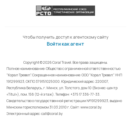
Чтобы получить доступ к агентскому сайту
Войти как агент
Copyright © 2026 Coral Travel. Все права защищены.
Полное наименование: Общество с ограниченной ответственностью
"Корал Тревел". Сокращенное наименование: ООО "Корал Тревел". УНП
191299923, ОКПО 379151025000. Юридический адрес: 220007,
Республика Беларусь, г. Минск, ул. Толстого, дом 10 (бизнес-центр
«Titul»), пом. 158 (12-й этаж). Телефон: +375 17 336-77-33.
Свидетельство о государственной регистрации №191299923, выдано
Минским горисполкомом 31.03.2010 г. Cайт: www.coral.by.
Электронный адрес: call@coral.by