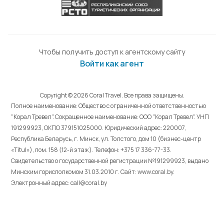
Чтобы получить доступ к агентскому сайту
Войти как агент
Copyright © 2026 Coral Travel. Все права защищены.
Полное наименование: Общество с ограниченной ответственностью
"Корал Тревел". Сокращенное наименование: ООО "Корал Тревел". УНП
191299923, ОКПО 379151025000. Юридический адрес: 220007,
Республика Беларусь, г. Минск, ул. Толстого, дом 10 (бизнес-центр
«Titul»), пом. 158 (12-й этаж). Телефон: +375 17 336-77-33.
Свидетельство о государственной регистрации №191299923, выдано
Минским горисполкомом 31.03.2010 г. Cайт: www.coral.by.
Электронный адрес: call@coral.by