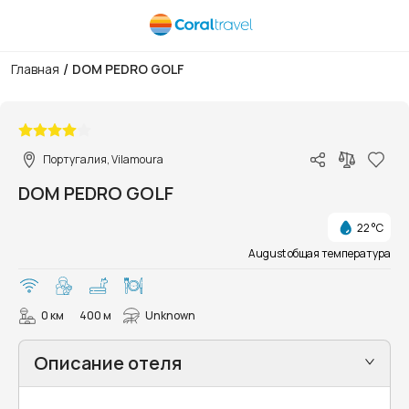
/
Главная
DOM PEDRO GOLF
1/19
Португалия, Vilamoura
DOM PEDRO GOLF
22 °C
August общая температура
0 км
400 м
Unknown
Описание отеля