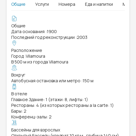
Общие
Услуги
Номера
Еда и напитки
Мыши
Общие
Дата основания
:
1900
Последний год реконструкции
:
2003
Расположение
Город
:
Vilamoura
В 500 м из города Vilamoura
Вокруг
Автобусная остановка или метро
:
150 м
В отеле
Главное Здание: 1 (этажи: 8, лифты: 1)
Рестораны: 4 (из которых рестораны a la carte: 1)
Бары: 2
Конференц-залы: 2
Бассейны для взрослых
Открытый Бассейн (квадрат 10 кв.м., глубина 140 см)