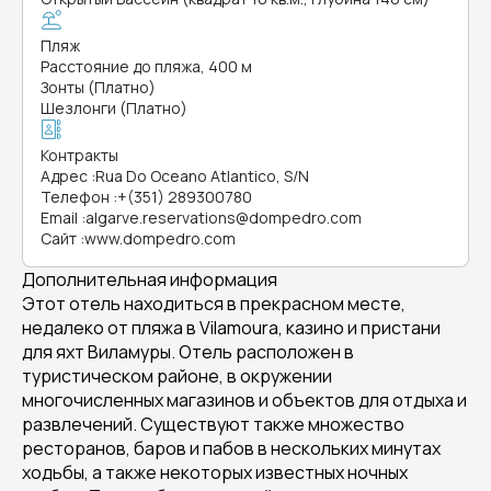
Пляж
Расстояние до пляжа, 400 м
Зонты (Платно)
Шезлонги (Платно)
Контракты
Адрес
:
Rua Do Oceano Atlantico, S/N
Телефон
:
+(351) 289300780
Email
:
algarve.reservations@dompedro.com
Сайт
:
www.dompedro.com
Дополнительная информация
Этот отель находиться в прекрасном месте,
недалеко от пляжа в Vilamoura, казино и пристани
для яхт Виламуры. Отель расположен в
туристическом районе, в окружении
многочисленных магазинов и объектов для отдыха и
развлечений. Существуют также множество
ресторанов, баров и пабов в нескольких минутах
ходьбы, а также некоторых известных ночных