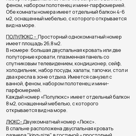
феном, набором полотенец и мини-парфюмерией.
Обе комнаты номера имеет отдельный балкон 4-6
м2, оснащенный мебелью, с которого открывается
вид на море.
ПОЛУЛЮКС -
Просторный однокомнатный номер
имеет площадь 26,8 м2.
В номере: большая двуспальная кровать или две
полуторные кровати, плазменная панель со
спутниковым телевидением, кондиционер, сейф,
холодильник, набор посуды, халаты, тапочки, стол и
два кресла в зоне отдыха. Имеется санузел с
ванной, феном, набором полотенец и мини-
парфюмерией.
Каждый номер «Полулюкс» имеет отдельный балкон
8 м2, оснащенный мебелью, с которого
открывается вид на море.
ЛЮКС-
Двухкомнатный номер «Люкс».
В спальне расположена двуспальная кровать
размера "king-size", в гостиной – просторный