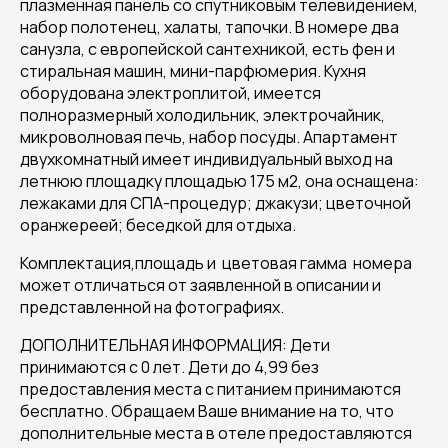
плазменная панель со спутниковым телевидением,
набор полотенец, халаты, тапочки. В номере два
санузла, с европейской сантехникой, есть фен и
стиральная машин, мини-парфюмерия. Кухня
оборудована электроплитой, имеется
полноразмерный холодильник, электрочайник,
микроволновая печь, набор посуды. Апартамент
двухкомнатный имеет индивидуальный выход на
летнюю площадку площадью 175 м2, она оснащена:
лежаками для СПА-процедур; джакузи; цветочной
оранжереей; беседкой для отдыха.
Комплектация,площадь и цветовая гамма номера
может отличаться от заявленной в описании и
представленной на фотографиях.
ДОПОЛНИТЕЛЬНАЯ ИНФОРМАЦИЯ: Дети
принимаются с 0 лет. Дети до 4,99 без
предоставления места с питанием принимаются
бесплатно. Обращаем Ваше внимание на то, что
дополнительные места в отеле предоставляются