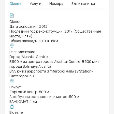
Общее
Услуги
Номера
Еда и напитки
Общее
Дата основания
:
2012
Последний год реконструкции
:
2017 (Общественные
места, Пляж)
Общая площадь
:
10 000 кв.м.
Расположение
Город
:
Alushta-Centre
В 500 м из центра города Alushta-Centre. В 500 м из
города Bolshaya Alushta
В 55 км из аэропорта Simferopol Railway Station-
Simferopol R.S.
Вокруг
Торговый центр
:
500 м
Автобусная остановка или метро
:
500 м
БАНКОМАТ
:
1 км
В отеле