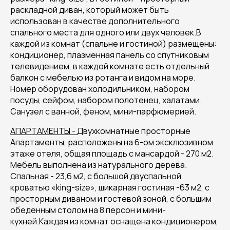
раскладной диван, который может быть
использован в качестве дополнительного
спального места для одного или двух человек.В
каждой из комнат (спальне и гостиной) размещены:
кондиционер, плазменная панель со спутниковым
телевидением, в каждой комнате есть отдельный
балкон с мебелью из ротанга и видом на море.
Номер оборудован холодильником, набором
посуды, сейфом, набором полотенец, халатами.
Санузел с ванной, феном, мини-парфюмерией.
АПАРТАМЕНТЫ -
Двухкомнатные просторные
Апартаменты, расположены на 6-ом эксклюзивном
этаже отеля, общая площадь с мансардой - 270 м2.
Мебель выполнена из натурального дерева.
Спальная - 23,6 м2, с большой двуспальной
кроватью «king-size», шикарная гостиная -63 м2, с
просторным диваном и гостевой зоной, с большим
обеденным столом на 8 персон и мини-
кухней.Каждая из комнат оснащена кондиционером,