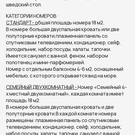
шведский стол.
КАТЕГОРИИ НОМЕРОВ:
СТАНДАРТ- о
бщая площадь номера 18 м2.
В номере:большая двуспальная кровать или две
полуторные кровати,плазменная панель со
спутниковым телевидением, кондиционер, сейф,
холодильник, набор посуды, халаты, тапочки.
Имеется санузел с ванной, феном, набором
полотенец и мини-парфюмерией.
Номер с отдельным балконом 4-6 м2, оснащенный
мебелью, с которого открывается вид на море.
СЕМЕЙНЫЙ ДВУХКОМНАТНЫЙ -
Номер «Семейный 4-
х местный двухкомнатный», каждая комната имеет
площадь 18 м2.
В номере:большая двуспальная кровать и две
полуторные кровати.В каждой комнате номера
размещены: плазменная панель со спутниковым
телевидением, кондиционер, сейф, холодильник,
набор посуды, халаты, тапочки, санузел с ванной,