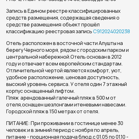
Запись в Едином реестре классифицированных
средств размещения, содержащая сведения о
средстве размещения:объект прошёл
классификацию реестровая запись
С912024020238
Отель расположен в восточной части Алушты на
берегу Черного моря, рядом с городским парком и
центральной набережной.Отель основан в 2012
году и отвечает всем европейским стандартам.
Отличительной чертой является комфорт, уют,
удобное расположение, ценовая доступность,
высокий уровень сервиса. У отеля один 7 этажный
корпус оснащенный лифтом.
Пляж арендованный галечный пляж в 500 м от
отеля,оснащен шезлонгами итеневыми навесами.
Городской пляж в 150 метрах от отеля.
ПИТАНИЕ: При проживании в гостинице менее 30
человек и в зимний период с ноября по апрель,
питание - порционная подача блюд.с 01.05 по 01.10 -