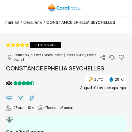
/
/
Главная
Сейшелы
CONSTANCE EPHELIA SEYCHELLES
1/41
ELITE SERVICE
Сейшелы, о. Маэ (Mahe Island), Port Launay Mahe
Island
CONSTANCE EPHELIA SEYCHELLES
26 °C
28 °C
August общая температура
23 км
10 м
Песчаный пляж