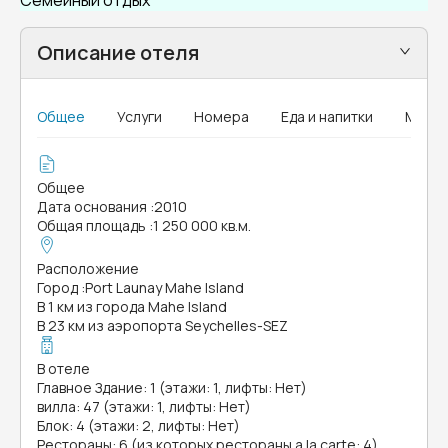
Семейный отдых
Описание отеля
Общее
Услуги
Номера
Еда и напитки
MICE
Общее
Дата основания
:
2010
Общая площадь
:
1 250 000 кв.м.
Расположение
Город
:
Port Launay Mahe Island
В 1 км из города Mahe Island
В 23 км из аэропорта Seychelles-SEZ
В отеле
Главное Здание: 1 (этажи: 1, лифты: Нет)
вилла: 47 (этажи: 1, лифты: Нет)
Блок: 4 (этажи: 2, лифты: Нет)
Рестораны: 6 (из которых рестораны a la carte: 4)