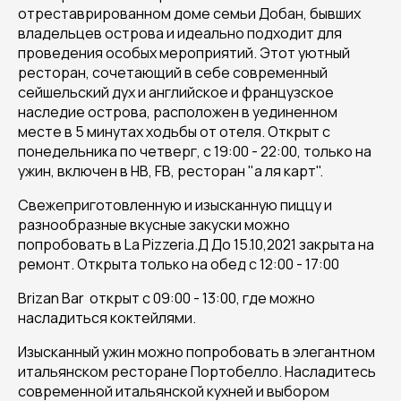
отреставрированном доме семьи Добан, бывших
владельцев острова и идеально подходит для
проведения особых мероприятий. Этот уютный
ресторан, сочетающий в себе современный
сейшельский дух и английское и французское
наследие острова, расположен в уединенном
месте в 5 минутах ходьбы от отеля. Открыт с
понедельника по четверг, с 19:00 - 22:00, только на
ужин, включен в HB, FB, ресторан "а ля карт".
Свежеприготовленную и изысканную пиццу и
разнообразные вкусные закуски можно
попробовать в La Pizzeria.Д До 15.10,2021 закрыта на
ремонт. Открыта только на обед с 12:00 - 17:00
Brizan Bar открыт с 09:00 - 13:00, где можно
насладиться коктейлями.
Изысканный ужин можно попробовать в элегантном
итальянском ресторане Портобелло. Насладитесь
современной итальянской кухней и выбором