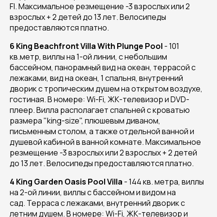
FI. Максимальное резмещение -3 взрослых или 2
взрослых + 2 детей до 13 лет. Велосипеды
предоставляются платно.
6 King Beachfront Villa With Plunge Pool
- 101
кв.метр, виллы на 1-ой линии, с небольшим
бассейном, панорамный вид на океан, террасой с
лежаками, вид на океан, 1 спальня, внутренний
дворик с тропическим душем на открытом воздухе,
гостиная. В номере: Wi-Fi, ЖК-телевизор и DVD-
плеер. Вилла располагает спальней с кроватью
размера "king-size", плюшевым диваном,
письменным столом, а также отдельной ванной и
душевой кабиной в ванной комнате. Максимальное
резмещение -3 взрослых или 2 взрослых + 2 детей
до 13 лет. Велосипеды предоставляются платно.
4 King Garden Oasis Pool Villa
- 144 кв. метра, виллы
на 2-ой линии, виллы с бассейном и видом на
сад. Терраса с лежаками, внутренний дворик с
летним душем. В номере: Wi-Fi, ЖК-телевизор и