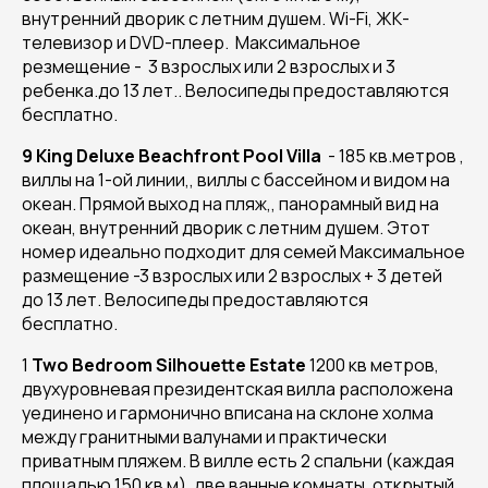
внутренний дворик с летним душем. Wi-Fi, ЖК-
телевизор и DVD-плеер. Максимальное
резмещение - 3 взрослых или 2 взрослых и 3
ребенка.до 13 лет.. Велосипеды предоставляются
бесплатно.
9 King Deluxe Beachfront Pool Villa
- 185 кв.метров ,
виллы на 1-ой линии,, виллы с бассейном и видом на
океан. Прямой выход на пляж,, панорамный вид на
океан, внутренний дворик с летним душем. Этот
номер идеально подходит для семей Максимальное
размещение -3 взрослых или 2 взрослых + 3 детей
до 13 лет. Велосипеды предоставляются
бесплатно.
1
Two Bedroom Silhouette Estate
1200 кв метров,
двухуровневая президентская вилла расположена
уединено и гармонично вписана на склоне холма
между гранитными валунами и практически
приватным пляжем. В вилле есть 2 спальни (каждая
площадью 150 кв м), две ванные комнаты, открытый