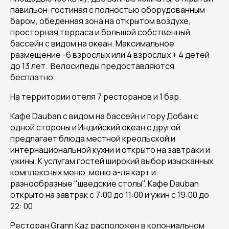
павильон-гостиная с полностью оборудованным
баром, обеденная зона на открытом воздухе,
просторная терраса и большой собственный
бассейн с видом на океан. Максимальное
размещение -6 взрослых или 4 взрослых + 4 детей
до 13 лет. Велосипеды предоставляются
бесплатно.
На территории отеля 7 ресторанов и 1 бар.
Кафе Dauban с видом на бассейн и гору Добан с
одной стороны и Индийский океан с другой
предлагает блюда местной креольской и
интернациональной кухни и открыто на завтраки и
ужины. К услугам гостей широкий выбор изысканных
комплексных меню, меню а-ля карт и
разнообразные "шведские столы". Кафе Dauban
открыто на завтрак с 7:00 до 11:00 и ужин с 19:00 до
22: 00
Ресторан Grann Kaz расположен в колониальном