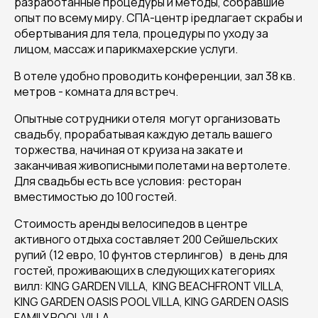
разработанные процедуры и методы, собравшие
опыт по всему миру. СПА-центр iредлагает скрабы и
обертывания для тела, процедуры по уходу за
лицом, массаж и парикмахерские услуги.
В отеле удобно проводить конференции, зал 38 кв.
метров - комната для встреч.
Опытные сотрудники отеля могут организовать
свадьбу, прорабатывая каждую деталь вашего
торжества, начиная от круиза на закате и
заканчивая живописными полетами на вертолете.
Для свадьбы есть все условия: ресторан
вместимостью до 100 гостей.
Стоимость аренды велосипедов в центре
активного отдыха составляет 200 Сейшельских
рупий (12 евро, 10 фунтов стерлингов) в день для
гостей, проживающих в следующих категориях
вилл: KING GARDEN VILLA, KING BEACHFRONT VILLA,
KING GARDEN OASIS POOL VILLA, KING GARDEN OASIS
FAMILY POOL VILLA.