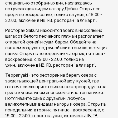
специально отобранных вин, наслаждаясь
потрясающим видом на гору Добан. Открыт со
среды по воскресенье, только на ужин, с 19:00 -
22:00, включен в HB, FB, ресторан "а ля карт".
Ресторан Sakura находится всего в нескольких
шагах от белого песчаного пляжа и располагает
открытой кухней и суши-баром. Обедайте на
свежем воздухе под луной или в тени шелестящих
пальм. Открыт в понедельник-вторник, пятница -
воскресенье, с 19:00 - 22:00, только на
ужин, включен в HB, FB, ресторан "а ля карт".
Teppanyaki - это ресторан на берегу озера с
захватывающей центральной шоу-кухней, где
готовят свежеприготовленные морепродукты на
гриле в уникальном японском стиле теппаньяки.
Потягивайте саке с друзьями, любуясь
великолепными видами на горы и озера. Открыт в
понедельник-вторник, пятница - воскресенье, с
19:00 - 22:00, только на ужин, включен в HB, FB,