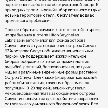
парка и очень заботится об окружающей среде. 5
природных троп и широкий выбор активного отдыха
есть на территории отеля., бесплатная вода во
время всего пребывания.
Просим обратить внимание, что с гостей во время
их пребывания в отеле Hilton Seychelles
Labriz.взимается налог для фонда острова
Силуэт или плату за сохранение острова Силуэт.
93% острова Силуэт объявлено национальным
парком. Он поддерживает исключительное
биоразнообразие, включая эндемичных птиц,
амфибий, рептилий, беспозвоночных, летучих
мышей и различные эндемичные формы растений.
Остров Силуэт был классифицирован как важный
район обитания птиц, главным образом из-за
популяции 10-20 пар сейшельских пустельг.
Рекомендованная плата за сохранение острова
Силуэт используется для содействия сохранению
острова и его уникального биоразнообразия. Все