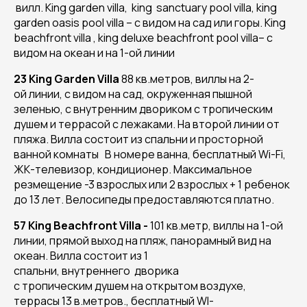
вилл. King garden villa, king sanctuary pool villa, king
garden oasis pool villa – c видом на сад или горы. King
beachfront villa , king deluxe beachfront pool villa– c
видом на океан и на 1-ой линии
23 King Garden Villa
88 кв.метров, виллы на 2-
ой линии, с видом на сад, окруженная пышной
зеленью, с внутренним двориком с тропическим
душем и террасой с лежаками. На второй линии от
пляжа. Вилла состоит из спальни и просторной
ванной комнаты В номере ванна, бесплатный Wi-Fi,
ЖК-телевизор, кондиционер. Максимальное
резмещение -3 взрослых или 2 взрослых + 1 ребенок
до 13 лет. Велосипеды предоставляются платно.
57 King Beachfront Villa -
101 кв.метр, виллы на 1-ой
линии, прямой выход на пляж, панорамный вид на
океан. Вилла состоит из 1
спальни, внутреннего дворика
с тропическим душем на открытом воздухе,
террасы 13 в.метров., бесплатный WI-