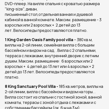
DVD-плеер. На вилле спальня с кроватью размера
"king-size", диван,
письменный стол,отдельная ванная и душевой
кабиной в ванной комнате. Максим. размещение - 3
взрослых или 2 взрослых + 2 детей до 13
лет. Велосипеды предоставляются платно.
1 King Garden Oasis Family pool villa
– 380 кв м,
виллы на 2-ой линии, семейная вилла с большим
бассейном и видом на сад, . Вилла с 2 спальнями,
терраса с лежаками, внутренний дворик с летним
душем. Максим. размещение: 6 взрослых или 2
взрослых + 4 детей до 13 лет или 4 взрослых + 2
детей до 13 лет. Велосипеды предоставляются
платно.
8 King Sanctuary Pool Villa -
185 кв.метров, виллы на
2-ой линии, вилла с бассейном и видом на горы. .
Вилла состоит из спальни с гостиной зоной, ванной
комнаты, террасы с зоной отдыха с лежаками и с
собственным бассейном (ок. 6 м на 3 м),