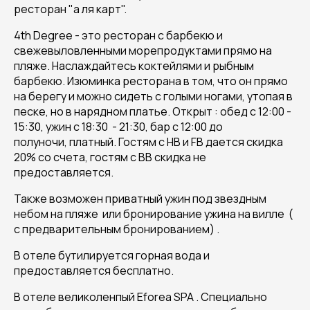
ресторан "а ля карт".
4th Degree - это ресторан с барбекю и
свежевыловленными морепродуктами прямо на
пляже. Наслаждайтесь коктейлями и рыбным
барбекю. Изюминка ресторана в том, что он прямо
на берегу и можно сидеть с голыми ногами, утопая в
песке, но в нарядном платье. Открыт : обед с 12:00 -
15:30, ужин с 18:30 - 21:30, бар с 12:00 до
полуночи, платный. Гостям с HB и FB дается скидка
20% со счета, гостям с ВВ скидка не
предоставляется.
Также возможен приватный ужин под звездным
небом на пляже или бронирование ужина на вилле (
с предварительным бронированием) .
В отеле бутилируется горная вода и
предоставляется бесплатно.
В отеле великоленпый Eforea SPA . Cпециально