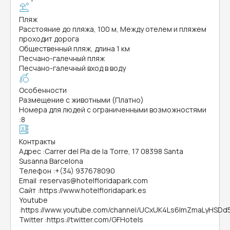
Пляж
Расстояние до пляжа, 100 м, Между отелем и пляжем
проходит дорога
Общественный пляж, длина 1 км
Песчано-галечный пляж
Песчано-галечный вход в воду
Особенности
Размещение с животными (Платно)
Номера для людей с ограниченными возможностями
:
8
Контракты
Адрес
:
Carrer del Pla de la Torre, 17 08398 Santa
Susanna Barcelona
Телефон
:
+(34) 937678090
Email
:
reservas@hotelfloridapark.com
Сайт
:
https://www.hotelfloridapark.es
Youtube
:
https://www.youtube.com/channel/UCxUK4Ls6ImZmaLyHSDd5
Twitter
:
https://twitter.com/GFHotels