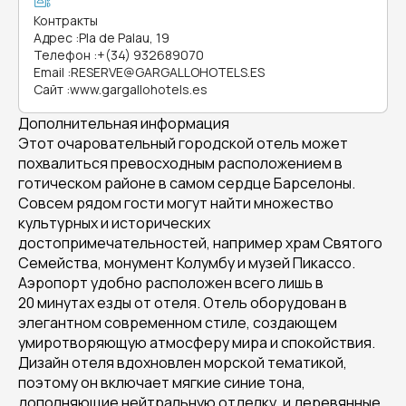
Контракты
Адрес
:
Pla de Palau, 19
Телефон
:
+(34) 932689070
Email
:
RESERVE@GARGALLOHOTELS.ES
Сайт
:
www.gargallohotels.es
Дополнительная информация
Этот очаровательный городской отель может
похвалиться превосходным расположением в
готическом районе в самом сердце Барселоны.
Совсем рядом гости могут найти множество
культурных и исторических
достопримечательностей, например храм Святого
Семейства, монумент Колумбу и музей Пикассо.
Аэропорт удобно расположен всего лишь в
20 минутах езды от отеля. Отель оборудован в
элегантном современном стиле, создающем
умиротворяющую атмосферу мира и спокойствия.
Дизайн отеля вдохновлен морской тематикой,
поэтому он включает мягкие синие тона,
дополняющие нейтральную отделку, и деревянные