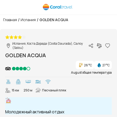
/
/
Главная
Испания
GOLDEN ACQUA
1/15
Испания, Коста Дорада (Costa Daurada), Салоу
(Salou)
GOLDEN ACQUA
26 °C
27 °C
August общая температура
15 км
250 м
Песчаный пляж
Молодежный активный отдых