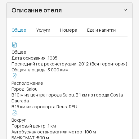
Описание отеля
Общее
Услуги
Номера
Еда и напитки
Общее
Дата основания
:
1985
Последний год реконструкции
:
2012 (Вся территория)
Общая площадь
:
3 000 кв.м.
Расположение
Город
:
Salou
В 10 м из центра города Salou. В 1 км из города Costa
Daurada
В 15 км из аэропорта Reus-REU
Вокруг
Торговый центр
:
1 км
Автобусная остановка или метро
:
100 м
БАНКОМАТ
:
500 м