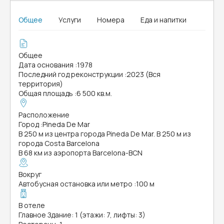
Общее
Услуги
Номера
Еда и напитки
Общее
Дата основания
:
1978
Последний год реконструкции
:
2023 (Вся
территория)
Общая площадь
:
6 500 кв.м.
Расположение
Город
:
Pineda De Mar
В 250 м из центра города Pineda De Mar. В 250 м из
города Costa Barcelona
В 68 км из аэропорта Barcelona-BCN
Вокруг
Автобусная остановка или метро
:
100 м
В отеле
Главное Здание: 1 (этажи: 7, лифты: 3)