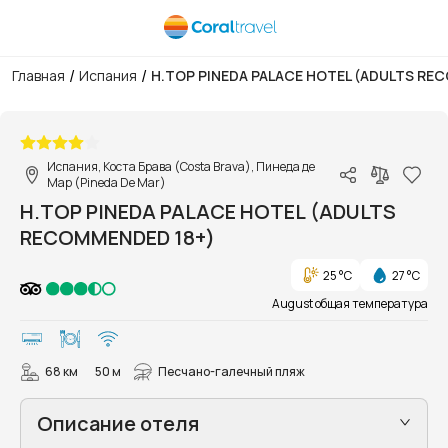
/
/
Главная
Испания
H.TOP PINEDA PALACE HOTEL (ADULTS RE
1/36
Испания, Коста Брава (Costa Brava), Пинеда де
Мар (Pineda De Mar)
H.TOP PINEDA PALACE HOTEL (ADULTS
RECOMMENDED 18+)
25 °C
27 °C
August общая температура
68 км
50 м
Песчано-галечный пляж
Описание отеля