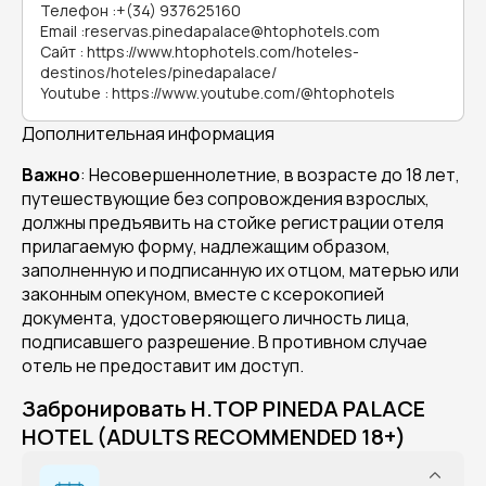
Телефон
:
+(34) 937625160
Email
:
reservas.pinedapalace@htophotels.com
Сайт
:
https://www.htophotels.com/hoteles-
destinos/hoteles/pinedapalace/
Youtube
:
https://www.youtube.com/@htophotels
Дополнительная информация
Важно
: Несовершеннолетние, в возрасте до 18 лет,
путешествующие без сопровождения взрослых,
должны предъявить на стойке регистрации отеля
прилагаемую форму, надлежащим образом,
заполненную и подписанную их отцом, матерью или
законным опекуном, вместе с ксерокопией
документа, удостоверяющего личность лица,
подписавшего разрешение. В противном случае
отель не предоставит им доступ.
Забронировать H.TOP PINEDA PALACE
HOTEL (ADULTS RECOMMENDED 18+)