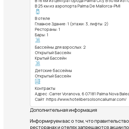
В 16 км из центра города Palma City. В 50 км из 
В 25 км из аэропорта Palma De Mallorca-PMI
В отеле
Главное Здание: 1 (этажи: 3, лифты: 2)
Рестораны: 1
Бары: 1
Бассейны для взрослых: 2
Открытый Бассейн
Крытый Бассейн
Детские бассейны
Открытый Бассейн
Контракты
Адрес
:
Carrer Voranova, 6 07181 Palma Nova Balea
Сайт
:
https://www.hotelibersolsoncaliumar.com/
Дополнительная информация
Информируем вас о том, что правительство
ресторанах и отелях запрещаются акции по