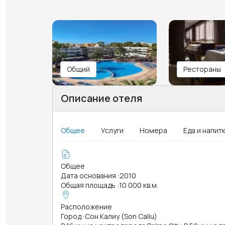
Общий
Рестораны
Описание отеля
Общее
Услуги
Номера
Еда и напит
Общее
Дата основания
:
2010
Общая площадь
:
10 000 кв.м.
Расположение
Город
:
Сон Калиу (Son Caliu)