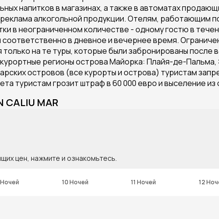
льных напитков в магазинах, а также в автоматах продаю
 реклама алкогольной продукции. Отелям, работающим п
тки в неограниченном количестве - одному гостю в тече
и соответственно в дневное и вечернее время. Ограничен
только на те туры, которые были забронированы после вс
урортные регионы острова Майорка: Плайя-де-Пальма, Э
арских островов (все курорты и острова) туристам запр
ета туристам грозит штраф в 60 000 евро и выселение из 
N CALIU MAR
ящих цен, нажмите и ознакомьтесь.
 Ночей
10 Ночей
11 Ночей
12 Ноч