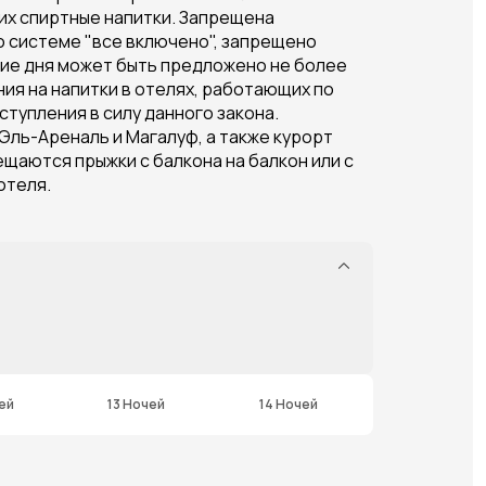
щих спиртные напитки. Запрещена
о системе "все включено", запрещено
ние дня может быть предложено не более
ия на напитки в отелях, работающих по
тупления в силу данного закона.
ль-Ареналь и Магалуф, а также курорт
ещаются прыжки с балкона на балкон или с
отеля.
ей
13 Ночей
14 Ночей