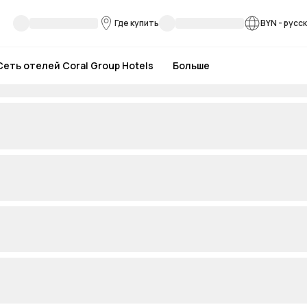
Где купить
BYN
-
русс
Сеть отелей Coral Group Hotels
Больше