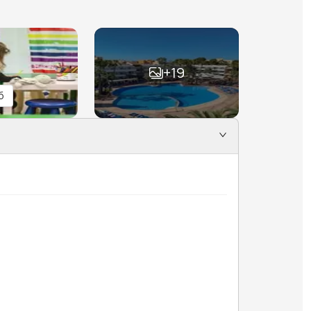
+
19
б