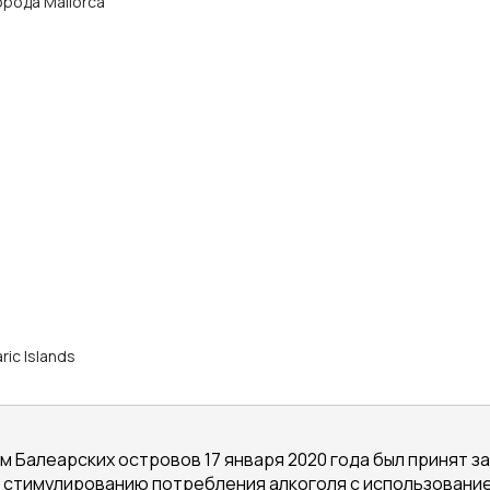
города Mallorca
ric Islands
м Балеарских островов 17 января 2020 года был принят з
 стимулированию потребления алкоголя с использованием