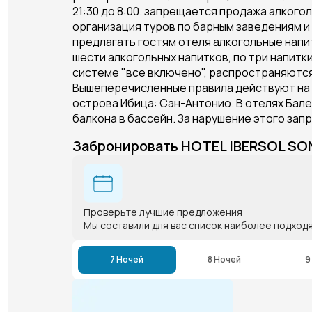
21:30 до 8:00. запрещается продажа алкого
организация туров по барным заведениям и
предлагать гостям отеля алкогольные напи
шести алкогольных напитков, по три напитк
системе "все включено", распространяются 
Вышеперечисленные правила действуют на к
острова Ибица: Сан-Антонио. В отелях Бале
балкона в бассейн. За нарушение этого запр
Забронировать HOTEL IBERSOL SO
Проверьте лучшие предложения
Мы составили для вас список наиболее подход
7 Ночей
8 Ночей
9