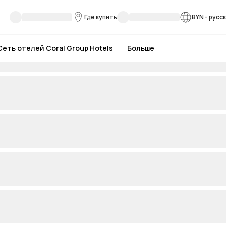
Где купить
BYN
-
русс
Сеть отелей Coral Group Hotels
Больше