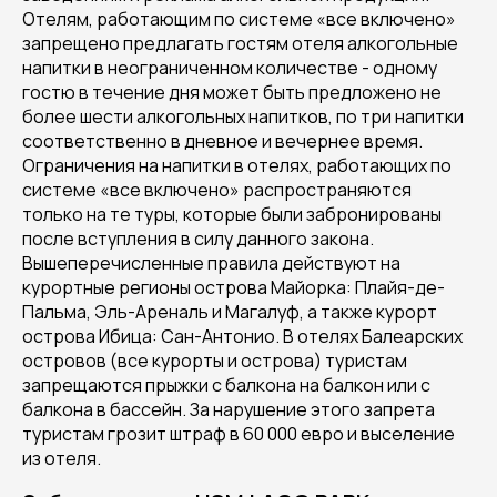
Отелям, работающим по системе «все включено»
запрещено предлагать гостям отеля алкогольные
напитки в неограниченном количестве - одному
гостю в течение дня может быть предложено не
более шести алкогольных напитков, по три напитки
соответственно в дневное и вечернее время.
Ограничения на напитки в отелях, работающих по
системе «все включено» распространяются
только на те туры, которые были забронированы
после вступления в силу данного закона.
Вышеперечисленные правила действуют на
курортные регионы острова Майорка: Плайя-де-
Пальма, Эль-Ареналь и Магалуф, а также курорт
острова Ибица: Сан-Антонио. В отелях Балеарских
островов (все курорты и острова) туристам
запрещаются прыжки с балкона на балкон или с
балкона в бассейн. За нарушение этого запрета
туристам грозит штраф в 60 000 евро и выселение
из отеля.