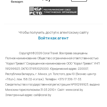
Чтобы получить доступ к агентскому сайту
Войти как агент
Copyright © 2026 Coral Travel. Все права защищены.
Полное наименование: Общество с ограниченной ответственностью
"Корал Тревел". Сокращенное наименование: ООО "Корал Тревел". УНП
191299923, ОКПО 379151025000. Юридический адрес: 220007,
Республика Беларусь, г. Минск, ул. Толстого, дом 10 (бизнес-центр
«Titul»), пом. 158 (12-й этаж). Телефон: +375 17 336-77-33.
Свидетельство о государственной регистрации №191299923, выдано
Минским горисполкомом 31.03.2010 г. Cайт: www.coral.by.
Электронный адрес: call@coral.by