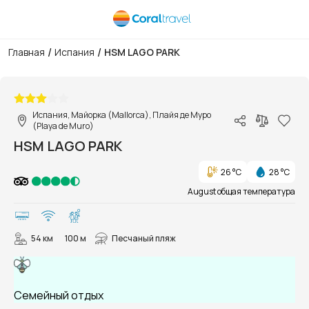
/
/
Главная
Испания
HSM LAGO PARK
1/35
Испания, Майорка (Mallorca), Плайя де Муро
(Playa de Muro)
HSM LAGO PARK
26 °C
28 °C
August общая температура
54 км
100 м
Песчаный пляж
Семейный отдых