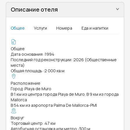
Описание отеля
Общее
Услуги
Номера
Еда и напитки
Общее
Дата основания
:
1994
Последний год реконструкции
:
2026 (Общественные
места)
Общая площадь
:
2 000 кв.м.
Расположение
Город
:
Playa de Muro
В 1 км из центра города Playa de Muro. В 9 км из города
Mallorca
В 54 км из аэропорта Palma De Mallorca-PMI
Вокруг
Торговый центр
:
47 км
Автобусная остановка или метро
:
300 м