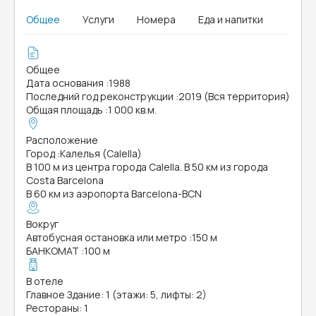
Общее
Услуги
Номера
Еда и напитки
Общее
Дата основания
:
1988
Последний год реконструкции
:
2019 (Вся территория)
Общая площадь
:
1 000 кв.м.
Расположение
Город
:
Калелья (Calella)
В 100 м из центра города Calella. В 50 км из города
Costa Barcelona
В 60 км из аэропорта Barcelona-BCN
Вокруг
Автобусная остановка или метро
:
150 м
БАНКОМАТ
:
100 м
В отеле
Главное Здание: 1 (этажи: 5, лифты: 2)
Рестораны: 1