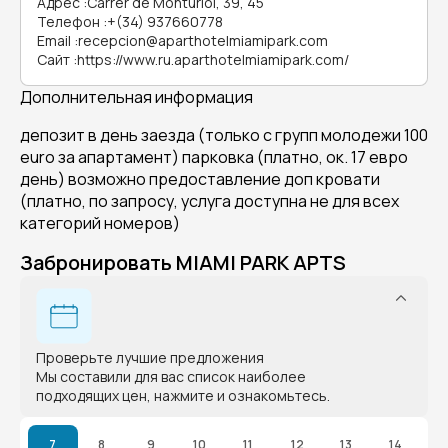
Адрес
:
Carrer de Monturiol, 39, 45
Телефон
:
+(34) 937660778
Email
:
recepcion@aparthotelmiamipark.com
Сайт
:
https://www.ru.aparthotelmiamipark.com/
Дополнительная информация
депозит в день заезда (только с групп молодежи 100
euro за апартамент) парковка (платно, ок. 17 евро
день) возможно предоставление доп кровати
(платно, по запросу, услуга доступна не для всех
категорий номеров)
Забронировать MIAMI PARK APTS
Проверьте лучшие предложения
Мы составили для вас список наиболее
подходящих цен, нажмите и ознакомьтесь.
7
8
9
10
11
12
13
14