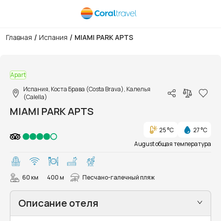
/
/
Главная
Испания
MIAMI PARK APTS
1/16
Apart
Испания, Коста Брава (Costa Brava), Калелья
(Calella)
MIAMI PARK APTS
25 °C
27 °C
August общая температура
60 км
400 м
Песчано-галечный пляж
Описание отеля