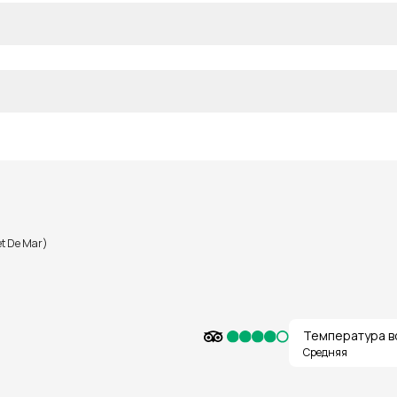
et De Mar)
Температура в
Средняя