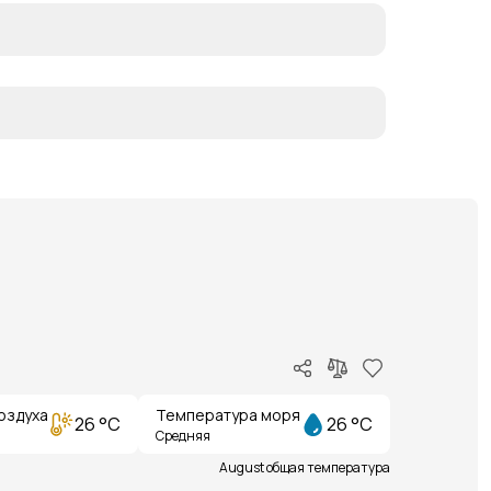
оздуха
Температура моря
26 °C
26 °C
Средняя
August общая температура