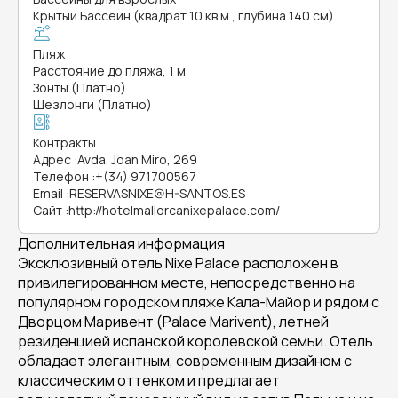
Крытый Бассейн (квадрат 10 кв.м., глубина 140 см)
Пляж
Расстояние до пляжа, 1 м
Зонты (Платно)
Шезлонги (Платно)
Контракты
Адрес
:
Avda. Joan Miro, 269
Телефон
:
+(34) 971700567
Email
:
RESERVASNIXE@H-SANTOS.ES
Сайт
:
http://hotelmallorcanixepalace.com/
Дополнительная информация
Эксклюзивный отель Nixe Palace расположен в
привилегированном месте, непосредственно на
популярном городском пляже Кала-Майор и рядом с
Дворцом Маривент (Palace Marivent), летней
резиденцией испанской королевской семьи. Отель
обладает элегантным, современным дизайном с
классическим оттенком и предлагает