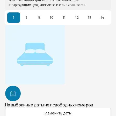
подходящих цен, нажмите и ознакомьтесь.
7
8
9
10
11
12
13
14
На выбранные даты нет свободных номеров
Изменить даты