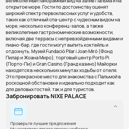
великолепный панорамный вид на залив Пальма и на
открытое море. Гости по достоинству оценят
широкий спектр первоклассных услуг и удобств,
таких как отличный спа-центр с чудесным видом на
море, несколько конференц-залов, а также
великолепные гастрономические возможности,
включая две террасы с непревзойденными видами и
пиано-бар, где гости могут выпить коктейль и
отдохнуть. Музей Fundació Pilar i Joan Miró (Фонд
Пилар и Жоана Миро), торговый центр Porto Pi
(Порто-Пи) и Gran Casino (Гранд казино) Майорки
находятся в нескольких минутах ходьбы от отеля.
Это прекрасное место для знакомства с Пальмой в
роскошной обстановке и идеально подходит как
для деловых гостей, так и для туристов.
Забронировать NIXE PALACE
Проверьте лучшие предложения
Мы составили для вас список наиболее