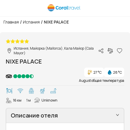
/
/
Главная
Испания
NIXE PALACE
1/27
Испания, Майорка (Mallorca), Кала Майор (Cala
Mayor)
NIXE PALACE
27 °C
28 °C
August общая температура
16 км
1 м
Unknown
Описание отеля