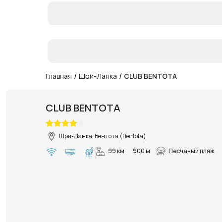
/
/
Главная
Шри-Ланка
CLUB BENTOTA
CLUB BENTOTA
Шри-Ланка, Бентота (Bentota)
99 км
900 м
Песчаный пляж