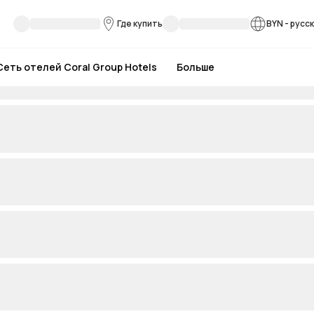
Где купить
BYN
-
русс
Сеть отелей Coral Group Hotels
Больше