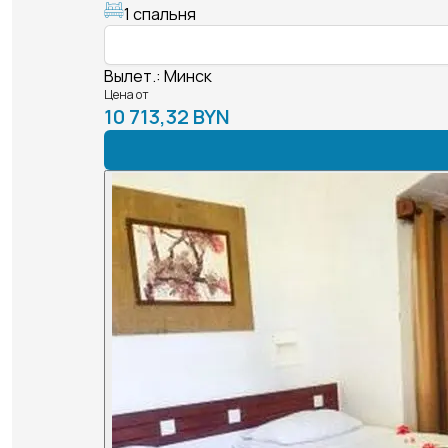
1 спальня
Вылет.
:
Минск
Цена от
10 713,32 BYN