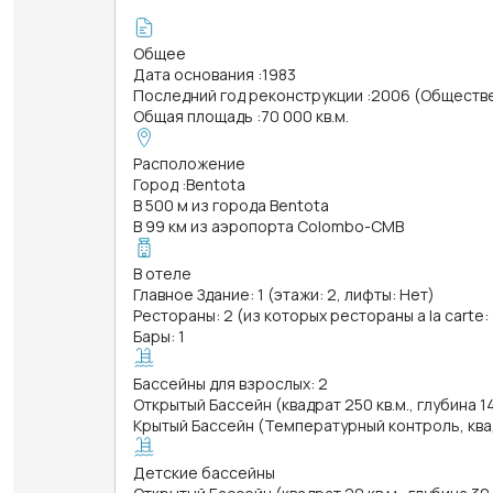
Общее
Дата основания
:
1983
Последний год реконструкции
:
2006 (Обществ
Общая площадь
:
70 000 кв.м.
Расположение
Город
:
Bentota
В 500 м из города Bentota
В 99 км из аэропорта Colombo-CMB
В отеле
Главное Здание: 1 (этажи: 2, лифты: Нет)
Рестораны: 2 (из которых рестораны a la carte: 
Бары: 1
Бассейны для взрослых: 2
Открытый Бассейн (квадрат 250 кв.м., глубина 1
Крытый Бассейн (Температурный контроль, квадр
Детские бассейны