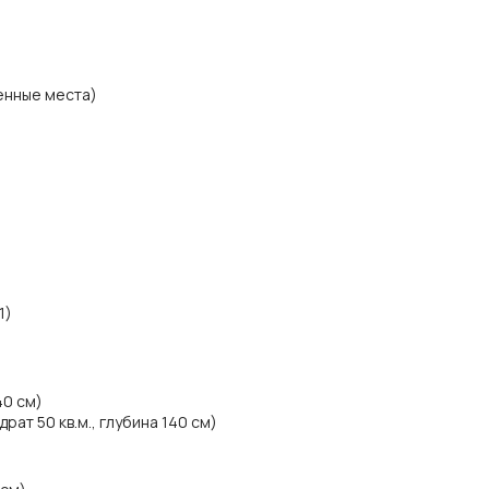
енные места)
1)
40 см)
ат 50 кв.м., глубина 140 см)