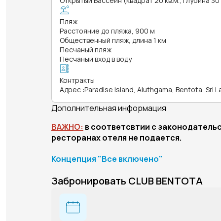
Открытый Бассейн (квадрат 20 кв.м., глубина 30
Пляж
Расстояние до пляжа, 900 м
Общественный пляж, длина 1 км
Песчаный пляж
Песчаный вход в воду
Контракты
Адрес
:
Paradise Island, Aluthgama, Bentota, Sri L
Дополнительная информация
ВАЖНО:
в соответсвтии с законодательс
ресторанах отеля не подается.
Концепция "Все включено"
Забронировать CLUB BENTOTA