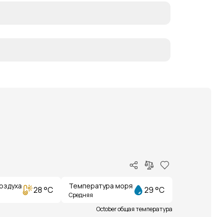
оздуха
Температура моря
28 °C
29 °C
Средняя
October общая температура