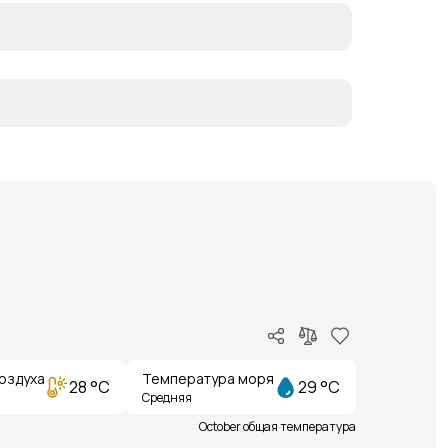
оздуха
Температура моря
28 °C
29 °C
Средняя
October общая температура