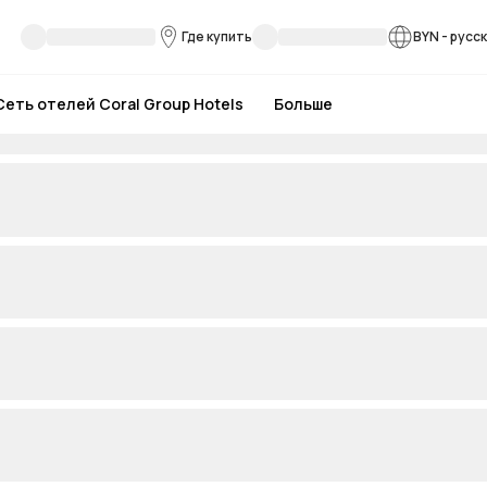
Где купить
BYN
-
русс
Сеть отелей Coral Group Hotels
Больше