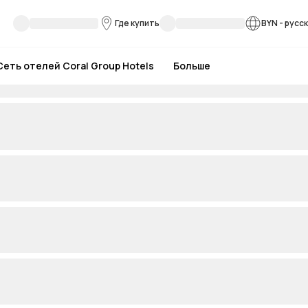
Где купить
BYN
-
русс
Сеть отелей Coral Group Hotels
Больше