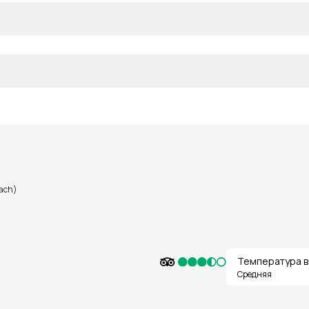
each)
Температура в
Средняя