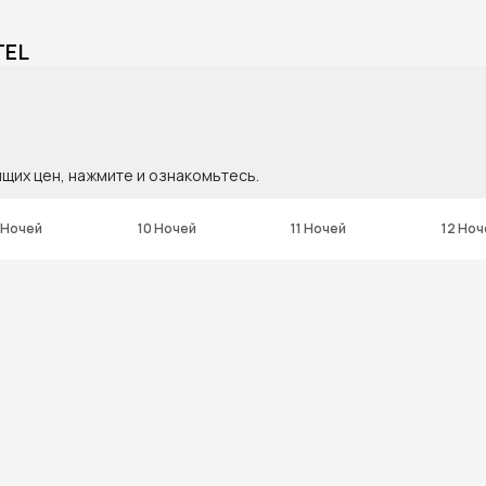
TEL
ящих цен, нажмите и ознакомьтесь.
 Ночей
10 Ночей
11 Ночей
12 Ноч