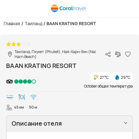
/
/
Главная
Таиланд
BAAN KRATING RESORT
1/43
Таиланд, Пхукет (Phuket), Най-Харн-Бич (Nai
Harn Beach)
BAAN KRATING RESORT
27 °C
29 °C
October общая температура
45 км
50 м
Описание отеля