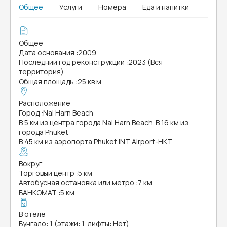
Общее
Услуги
Номера
Еда и напитки
Общее
Дата основания
:
2009
Последний год реконструкции
:
2023 (Вся
территория)
Общая площадь
:
25 кв.м.
Расположение
Город
:
Nai Harn Beach
В 5 км из центра города Nai Harn Beach. В 16 км из
города Phuket
В 45 км из аэропорта Phuket INT Airport-HKT
Вокруг
Торговый центр
:
5 км
Автобусная остановка или метро
:
7 км
БАНКОМАТ
:
5 км
В отеле
Бунгало: 1 (этажи: 1, лифты: Нет)