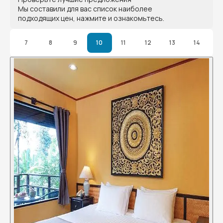
Мы составили для вас список наиболее
подходящих цен, нажмите и ознакомьтесь.
7
8
9
10
11
12
13
14