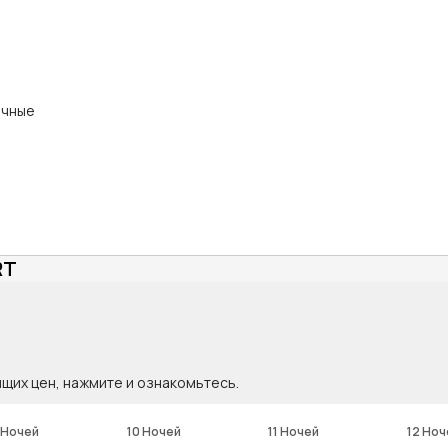
ичные
RT
ящих цен, нажмите и ознакомьтесь.
 Ночей
10 Ночей
11 Ночей
12 Ноч