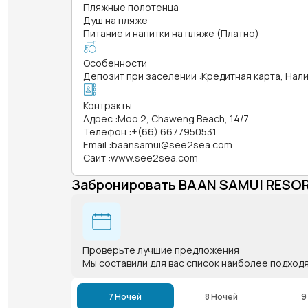
Пляжные полотенца
Душ на пляже
Питание и напитки на пляже (Платно)
Особенности
Депозит при заселении
:
Кредитная карта, Нал
Контракты
Адрес
:
Moo 2, Chaweng Beach, 14/7
Телефон
:
+(66) 6677950531
Email
:
baansamui@see2sea.com
Сайт
:
www.see2sea.com
Забронировать BAAN SAMUI RESO
Проверьте лучшие предложения
Мы составили для вас список наиболее подход
7 Ночей
8 Ночей
9