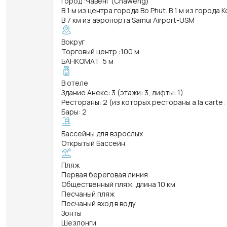
Город
:
Чавенг (Chaweng)
В 1 м из центра города Bo Phut. В 1 м из города 
В 7 км из аэропорта Samui Airport-USM
Вокруг
Торговый центр
:
100 м
БАНКОМАТ
:
5 м
В отеле
Здание Анекс: 3 (этажи: 3, лифты: 1)
Рестораны: 2 (из которых рестораны a la carte: 
Бары: 2
Бассейны для взрослых
Открытый Бассейн
Пляж
Первая береговая линия
Общественный пляж, длина 10 км
Песчаный пляж
Песчаный вход в воду
Зонты
Шезлонги