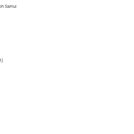
Koh Samui
1)