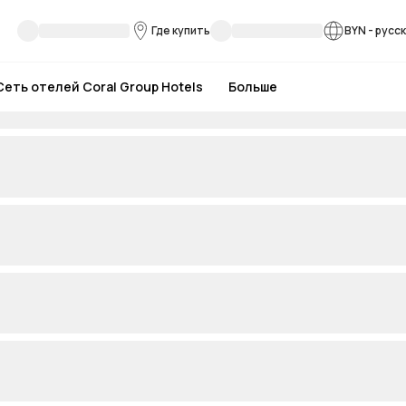
Где купить
BYN
-
русс
Сеть отелей Coral Group Hotels
Больше