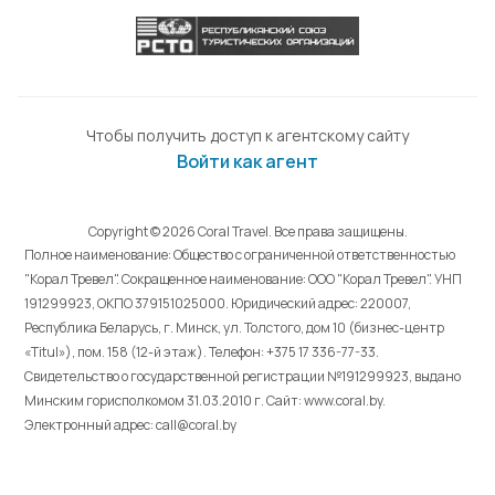
Чтобы получить доступ к агентскому сайту
Войти как агент
Copyright © 2026 Coral Travel. Все права защищены.
Полное наименование: Общество с ограниченной ответственностью
"Корал Тревел". Сокращенное наименование: ООО "Корал Тревел". УНП
191299923, ОКПО 379151025000. Юридический адрес: 220007,
Республика Беларусь, г. Минск, ул. Толстого, дом 10 (бизнес-центр
«Titul»), пом. 158 (12-й этаж). Телефон: +375 17 336-77-33.
Свидетельство о государственной регистрации №191299923, выдано
Минским горисполкомом 31.03.2010 г. Cайт: www.coral.by.
Электронный адрес: call@coral.by