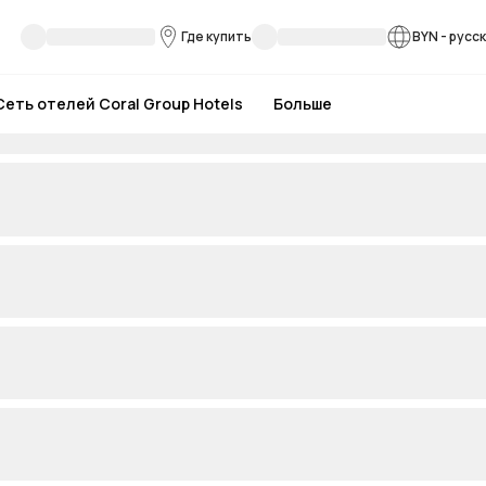
Где купить
BYN
-
русс
Сеть отелей Coral Group Hotels
Больше