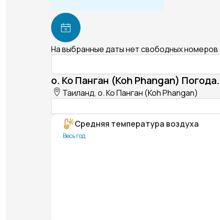
На выбранные даты нет свободных номеров
о. Ко Панган (Koh Phangan) Погода.
Таиланд, о. Ко Панган (Koh Phangan)
Средняя температура воздуха
Весь год