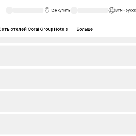
Где купить
BYN
-
русс
Сеть отелей Coral Group Hotels
Больше