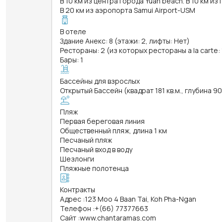
В 10 км из центра города Yuan beach. В 10 км из
В 20 км из аэропорта Samui Airport-USM
В отеле
Здание Анекс: 8 (этажи: 2, лифты: Нет)
Рестораны: 2 (из которых рестораны a la carte: 
Бары: 1
Бассейны для взрослых
Открытый Бассейн (квадрат 181 кв.м., глубина 9
Пляж
Первая береговая линия
Общественный пляж, длина 1 км
Песчаный пляж
Песчаный вход в воду
Шезлонги
Пляжные полотенца
Контракты
Адрес
:
123 Moo 4 Baan Tai, Koh Pha-Ngan
Телефон
:
+(66) 77377663
Сайт
:
www.chantaramas.com