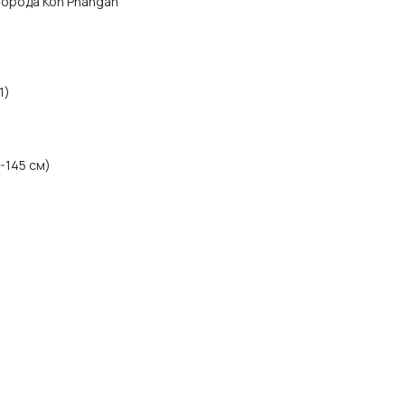
 города Koh Phangan
1)
0-145 см)