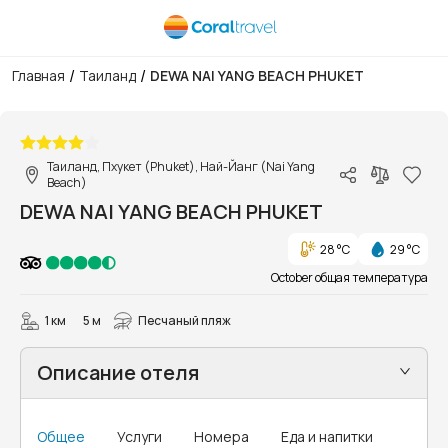
/
/
Главная
Таиланд
DEWA NAI YANG BEACH PHUKET
1/21
Таиланд, Пхукет (Phuket), Най-Йанг (Nai Yang
Beach)
DEWA NAI YANG BEACH PHUKET
28 °C
29 °C
October общая температура
1 км
5 м
Песчаный пляж
Описание отеля
Общее
Услуги
Номера
Еда и напитки