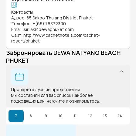
Контракты
Адрес
:
65 Sakoo Thalang District Phuket
Телефон
:
+(66) 76372300
Email
:
sirilak@dewaphuket.com
Сайт
:
http://www.cachethotels.com/cachet-
resort/phuket
Забронировать DEWA NAI YANG BEACH
PHUKET
Проверьте лучшие предложения
Мы составили для вас список наиболее
подходящих цен, нажмите и ознакомьтесь.
7
8
9
10
11
12
13
14