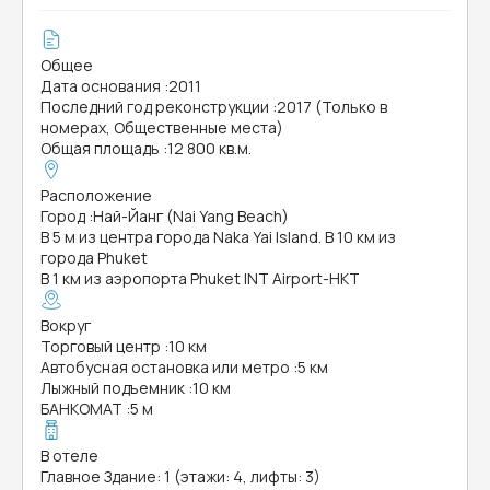
Общее
Дата основания
:
2011
Последний год реконструкции
:
2017 (Только в
номерах, Общественные места)
Общая площадь
:
12 800 кв.м.
Расположение
Город
:
Най-Йанг (Nai Yang Beach)
В 5 м из центра города Naka Yai Island. В 10 км из
города Phuket
В 1 км из аэропорта Phuket INT Airport-HKT
Вокруг
Торговый центр
:
10 км
Автобусная остановка или метро
:
5 км
Лыжный подъемник
:
10 км
БАНКОМАТ
:
5 м
В отеле
Главное Здание: 1 (этажи: 4, лифты: 3)