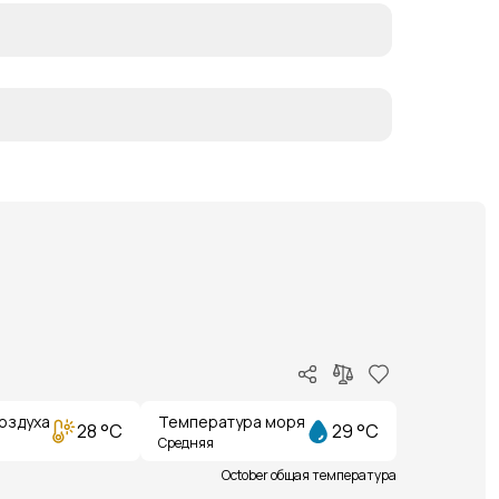
оздуха
Температура моря
28 °C
29 °C
Средняя
October общая температура