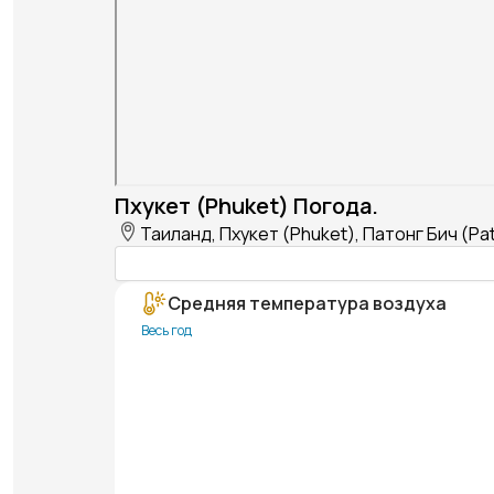
Пхукет (Phuket) Погода.
Таиланд, Пхукет (Phuket), Патонг Бич (Pa
Средняя температура воздуха
Весь год