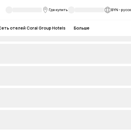
Где купить
BYN
-
русс
Сеть отелей Coral Group Hotels
Больше