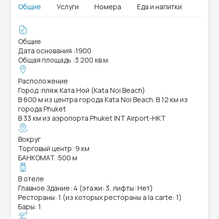
Общие
Услуги
Номера
Еда и напитки
Общие
Дата основания
:
1900
Общая площадь
:
3 200 кв.м.
Расположение
Город
:
пляж Ката Ной (Kata Noi Beach)
В 600 м из центра города Kata Noi Beach. В 12 км из
города Phuket
В 33 км из аэропорта Phuket INT Airport-HKT
Вокруг
Торговый центр
:
9 км
БАНКОМАТ
:
500 м
В отеле
Главное Здание: 4 (этажи: 3, лифты: Нет)
Рестораны: 1 (из которых рестораны a la carte: 1)
Бары: 1