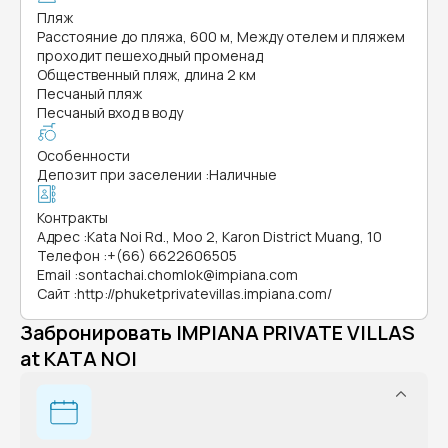
Пляж
Расстояние до пляжа, 600 м, Между отелем и пляжем
проходит пешеходный променад
Общественный пляж, длина 2 км
Песчаный пляж
Песчаный вход в воду
Особенности
Депозит при заселении
:
Наличные
Контракты
Адрес
:
Kata Noi Rd., Moo 2, Karon District Muang, 10
Телефон
:
+(66) 6622606505
Email
:
sontachai.chomlok@impiana.com
Сайт
:
http://phuketprivatevillas.impiana.com/
Забронировать IMPIANA PRIVATE VILLAS
at KATA NOI