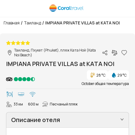
/
/
Главная
Таиланд
IMPIANA PRIVATE VILLAS at KATA NOI
1/71
Таиланд, Пхукет (Phuket), пляж Ката Ной (Kata
Noi Beach)
IMPIANA PRIVATE VILLAS at KATA NOI
28 °C
29 °C
October общая температура
33 км
600 м
Песчаный пляж
Описание отеля